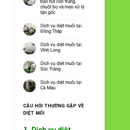
bạn hút côn trùng,
chuột bọ và mẹo xử lý
tận gốc
Dịch vụ diệt muỗi tại
Đồng Tháp
Dịch vụ diệt muỗi tại
Vĩnh Long
Dịch vụ diệt muỗi tại
Sóc Trăng
Dịch vụ diệt muỗi tại
Cà Mau
CÂU HỎI THƯỜNG GẶP VỀ
DIỆT MỐI
1. Dịch vụ diệt