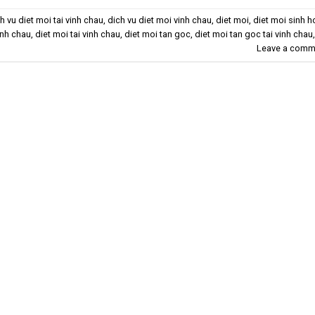
h vu diet moi tai vinh chau
,
dich vu diet moi vinh chau
,
diet moi
,
diet moi sinh h
inh chau
,
diet moi tai vinh chau
,
diet moi tan goc
,
diet moi tan goc tai vinh chau
,
Leave a comm