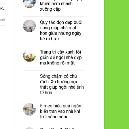
khiến nệm nhanh
oc
,
xuống cấp
ent
Quy tắc dọn dẹp buổi
sáng giúp nhà mát
hơn giữa những ngày
hè oi bức
Trang trí cây xanh tối
giản để ngôi nhà đẹp
mà không rối mắt
Sống chậm có chủ
đích: Xu hướng nội
thất giúp ngôi nhà tinh
tế hơn
5 mẹo hiệu quả ngăn
kiến tràn vào nhà khi
trời nắng nóng