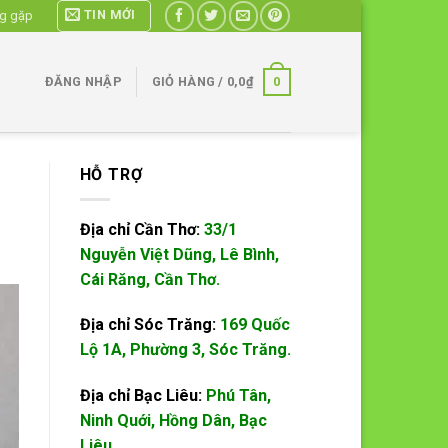
TIN MỚI
ng gặp
0
ĐĂNG NHẬP
GIỎ HÀNG /
0,0
₫
HỖ TRỢ
Địa chỉ Cần Thơ:
33/1
Nguyễn Việt Dũng, Lê Bình,
Cái Răng, Cần Thơ.
Địa chỉ Sóc Trăng:
169 Quốc
Lộ 1A, Phường 3, Sóc Trăng.
Địa chỉ Bạc Liêu:
Phú Tân,
Ninh Quới, Hồng Dân, Bạc
Liêu.