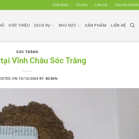
Giới thiệu
Tin tức
Liên hệ
Câu hỏi thườ
HỦ
GIỚI THIỆU
DỊCH VỤ
KHU VỰC
SẢN PHẨM
LIÊN HỆ
SÓC TRĂNG
 tại Vĩnh Châu Sóc Trăng
OSTED ON
15/10/2024
BY
ADMIN