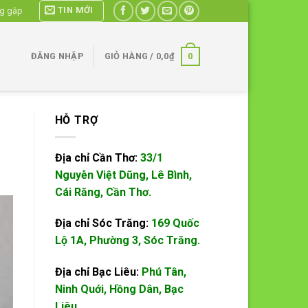
TIN MỚI
ng gặp
0
ĐĂNG NHẬP
GIỎ HÀNG /
0,0
₫
HỖ TRỢ
Địa chỉ Cần Thơ:
33/1
Nguyễn Việt Dũng, Lê Bình,
Cái Răng, Cần Thơ.
Địa chỉ Sóc Trăng:
169 Quốc
Lộ 1A, Phường 3, Sóc Trăng.
Địa chỉ Bạc Liêu:
Phú Tân,
Ninh Quới, Hồng Dân, Bạc
Liêu.