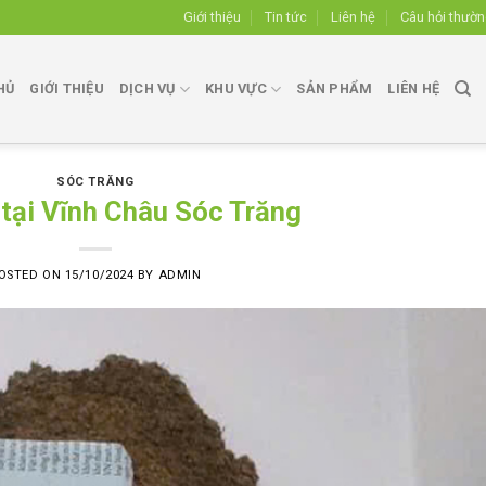
Giới thiệu
Tin tức
Liên hệ
Câu hỏi thườ
HỦ
GIỚI THIỆU
DỊCH VỤ
KHU VỰC
SẢN PHẨM
LIÊN HỆ
SÓC TRĂNG
 tại Vĩnh Châu Sóc Trăng
OSTED ON
15/10/2024
BY
ADMIN