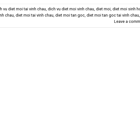
h vu diet moi tai vinh chau
,
dich vu diet moi vinh chau
,
diet moi
,
diet moi sinh h
inh chau
,
diet moi tai vinh chau
,
diet moi tan goc
,
diet moi tan goc tai vinh chau
,
Leave a comm