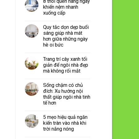
8 thói quen hàng ngày
khiến nệm nhanh
xuống cấp
Quy tắc dọn dẹp buổi
sáng giúp nhà mát
hơn giữa những ngày
hè oi bức
Trang trí cây xanh tối
giản để ngôi nhà đẹp
mà không rối mắt
Sống chậm có chủ
đích: Xu hướng nội
thất giúp ngôi nhà tinh
tế hơn
5 mẹo hiệu quả ngăn
kiến tràn vào nhà khi
trời nắng nóng