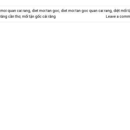
 moi quan cai rang
,
diet moi tan goc
,
diet moi tan goc quan cai rang
,
diệt mối t
 răng cần thơ
,
mối tận gốc cái răng
Leave a comm