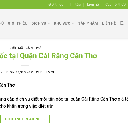
Giới thiệu
Tin tức
Liên hệ
Câu hỏi thườ
HỦ
GIỚI THIỆU
DỊCH VỤ
KHU VỰC
SẢN PHẨM
LIÊN HỆ
DIỆT MỐI CẦN THƠ
gốc tại Quận Cái Răng Cần Thơ
OSTED ON
11/07/2021
BY
DIETMOI
ung cấp dịch vụ diệt mối tận gốc tại quận Cái Răng Cần Thơ giá t
ó khăn trong việc diệt trừ,
CONTINUE READING
→