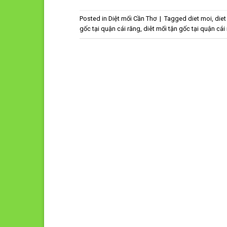
Posted in
Diệt mối Cần Thơ
|
Tagged
diet moi
,
diet
gốc tại quận cái răng
,
diêt mối tận gốc tại quận cái