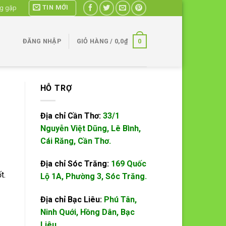
TIN MỚI
ng gặp
0
ĐĂNG NHẬP
GIỎ HÀNG /
0,0
₫
HỖ TRỢ
Địa chỉ Cần Thơ:
33/1
Nguyễn Việt Dũng, Lê Bình,
Cái Răng, Cần Thơ.
Địa chỉ Sóc Trăng:
169 Quốc
ốt.
Lộ 1A, Phường 3, Sóc Trăng.
Địa chỉ Bạc Liêu:
Phú Tân,
Ninh Quới, Hồng Dân, Bạc
Liêu.