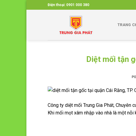
Skip
Điện thoại:
0901 000 380
to
content
TRANG C
Diệt mối tận 
P
Công ty diệt mối Trung Gia Phát, Chuyên c
Khi mối mọt xâm nhập vào nhà là một nỗi kh