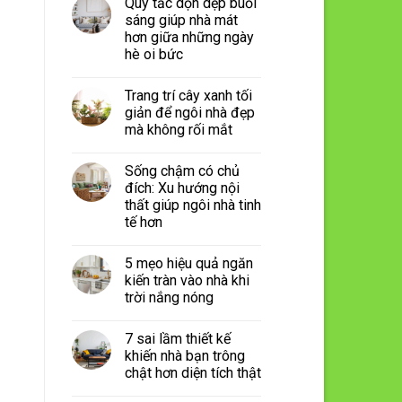
Quy tắc dọn dẹp buổi
sáng giúp nhà mát
hơn giữa những ngày
hè oi bức
Trang trí cây xanh tối
giản để ngôi nhà đẹp
mà không rối mắt
Sống chậm có chủ
đích: Xu hướng nội
thất giúp ngôi nhà tinh
tế hơn
5 mẹo hiệu quả ngăn
kiến tràn vào nhà khi
trời nắng nóng
7 sai lầm thiết kế
khiến nhà bạn trông
chật hơn diện tích thật