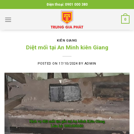
Skip
Điện thoại:
0901 000 380
to
content
0
KIÊN GIANG
Diệt mối tại An Minh kiên Giang
POSTED ON
17/10/2024
BY
ADMIN