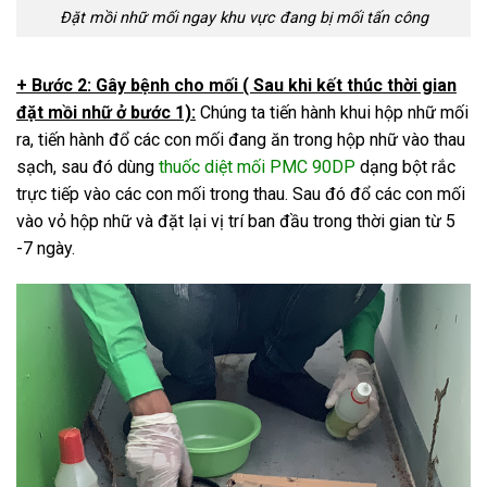
Đặt mồi nhữ mối ngay khu vực đang bị mối tấn công
+ Bước 2: Gây bệnh cho mối ( Sau khi kết thúc thời gian
đặt mồi nhữ ở bước 1):
Chúng ta tiến hành khui hộp nhữ mối
ra, tiến hành đổ các con mối đang ăn trong hộp nhữ vào thau
sạch, sau đó dùng
thuốc diệt mối PMC 90DP
dạng bột rắc
trực tiếp vào các con mối trong thau. Sau đó đổ các con mối
vào vỏ hộp nhữ và đặt lại vị trí ban đầu trong thời gian từ 5
-7 ngày.