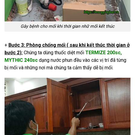
Gây bệnh cho mối khi thời gian nhữ mối kết thúc
+
Bước 3: Phòng chống mối ( sau khi kết thúc thời gian ở
bước 2):
Chúng ta dùng thuốc diệt mối
TERMIZE 200sc
,
MYTHIC 240sc
dạng nước phun đều vào các vị trí đã từng
bị mối và những nơi mà chúng ta cảm thấy dễ bị mối.