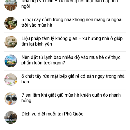
Nhà bếp vô hình – xu hướng nội thất cao cấp lên
ngôi
5 loại cây cảnh trong nhà không nên mang ra ngoài
trời vào mùa hè
Liệu pháp tâm lý không gian – xu hướng nhà ở giúp
tìm lại bình yên
Nên đặt tủ lạnh bao nhiêu độ vào mùa hè để thực
phẩm luôn tươi ngon?
6 chất tẩy rửa mặt bếp giá rẻ có sẵn ngay trong nhà
bạn
7 sai lầm khi giặt giũ mùa hè khiến quần áo nhanh
hỏng
Dịch vụ diệt muỗi tại Phú Quốc