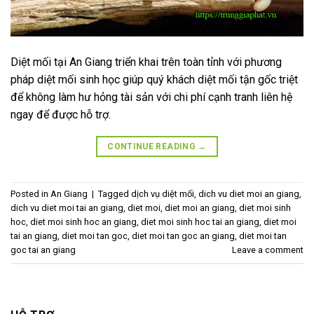
Diệt mối tại An Giang triển khai trên toàn tỉnh với phương
pháp diệt mối sinh học giúp quý khách diệt mối tận gốc triệt
để không làm hư hỏng tài sản với chi phí cạnh tranh liên hệ
ngay để được hỗ trợ.
CONTINUE READING
→
Posted in
An Giang
|
Tagged
dịch vụ diệt mối
,
dich vu diet moi an giang
,
dich vu diet moi tai an giang
,
diet moi
,
diet moi an giang
,
diet moi sinh
hoc
,
diet moi sinh hoc an giang
,
diet moi sinh hoc tai an giang
,
diet moi
tai an giang
,
diet moi tan goc
,
diet moi tan goc an giang
,
diet moi tan
goc tai an giang
Leave a comment