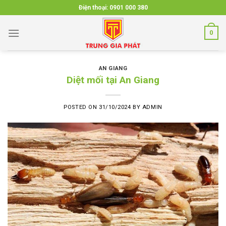
Skip
Điện thoại:
0901 000 380
to
content
0
AN GIANG
Diệt mối tại An Giang
POSTED ON
31/10/2024
BY
ADMIN