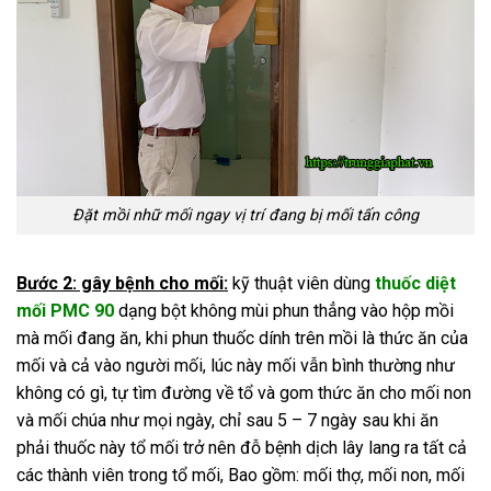
Đặt mồi nhữ mối ngay vị trí đang bị mối tấn công
Bước 2: gây bệnh cho mối:
kỹ thuật viên dùng
thuốc diệt
mối PMC 90
dạng bột không mùi phun thẳng vào hộp mồi
mà mối đang ăn, khi phun thuốc dính trên mồi là thức ăn của
mối và cả vào người mối, lúc này mối vẫn bình thường như
không có gì, tự tìm đường về tổ và gom thức ăn cho mối non
và mối chúa như mọi ngày, chỉ sau 5 – 7 ngày sau khi ăn
phải thuốc này tổ mối trở nên đỗ bệnh dịch lây lang ra tất cả
các thành viên trong tổ mối, Bao gồm: mối thợ, mối non, mối