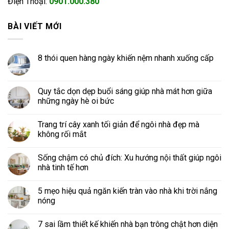
Điện Thoại:
0901.000.380
BÀI VIẾT MỚI
8 thói quen hàng ngày khiến nệm nhanh xuống cấp
Quy tắc dọn dẹp buổi sáng giúp nhà mát hơn giữa
những ngày hè oi bức
Trang trí cây xanh tối giản để ngôi nhà đẹp mà
không rối mắt
Sống chậm có chủ đích: Xu hướng nội thất giúp ngôi
nhà tinh tế hơn
5 mẹo hiệu quả ngăn kiến tràn vào nhà khi trời nắng
nóng
7 sai lầm thiết kế khiến nhà bạn trông chật hơn diện