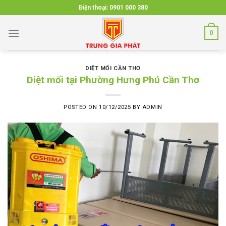
Skip
Điện thoại:
0901 000 380
to
content
0
DIỆT MỐI CẦN THƠ
Diệt mối tại Phường Hưng Phú Cần Thơ
POSTED ON
10/12/2025
BY
ADMIN