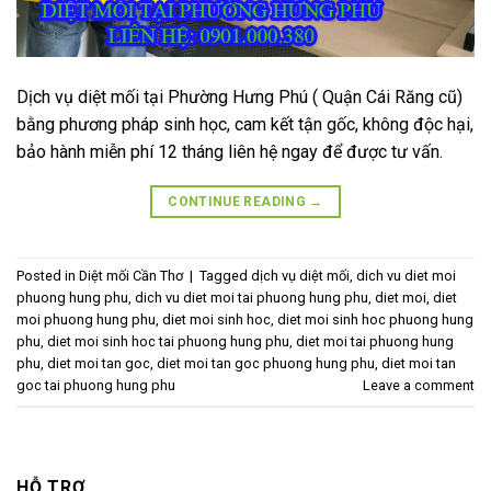
Dịch vụ diệt mối tại Phường Hưng Phú ( Quận Cái Răng cũ)
bằng phương pháp sinh học, cam kết tận gốc, không độc hại,
bảo hành miễn phí 12 tháng liên hệ ngay để được tư vấn.
CONTINUE READING
→
Posted in
Diệt mối Cần Thơ
|
Tagged
dịch vụ diệt mối
,
dich vu diet moi
phuong hung phu
,
dich vu diet moi tai phuong hung phu
,
diet moi
,
diet
moi phuong hung phu
,
diet moi sinh hoc
,
diet moi sinh hoc phuong hung
phu
,
diet moi sinh hoc tai phuong hung phu
,
diet moi tai phuong hung
phu
,
diet moi tan goc
,
diet moi tan goc phuong hung phu
,
diet moi tan
goc tai phuong hung phu
Leave a comment
HỖ TRỢ