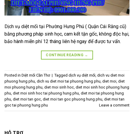
Dịch vụ diệt mối tại Phường Hưng Phú ( Quận Cái Răng cũ)
bằng phương pháp sinh học, cam kết tận gốc, không độc hại,
bảo hành miễn phí 12 tháng liên hệ ngay để được tư vấn.
CONTINUE READING
→
Posted in
Diệt mối Cần Thơ
|
Tagged
dịch vụ diệt mối
,
dich vu diet moi
phuong hung phu
,
dich vu diet moi tai phuong hung phu
,
diet moi
,
diet
moi phuong hung phu
,
diet moi sinh hoc
,
diet moi sinh hoc phuong hung
phu
,
diet moi sinh hoc tai phuong hung phu
,
diet moi tai phuong hung
phu
,
diet moi tan goc
,
diet moi tan goc phuong hung phu
,
diet moi tan
goc tai phuong hung phu
Leave a comment
HỖ TRỢ