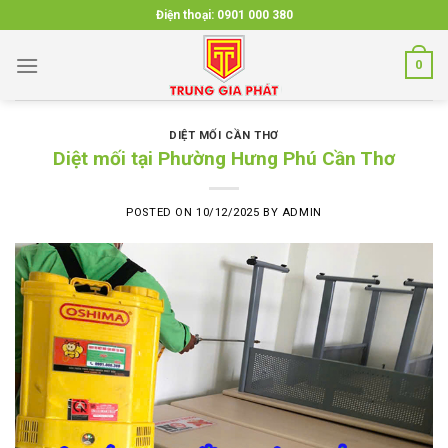
Skip
Điện thoại:
0901 000 380
to
content
0
DIỆT MỐI CẦN THƠ
Diệt mối tại Phường Hưng Phú Cần Thơ
POSTED ON
10/12/2025
BY
ADMIN