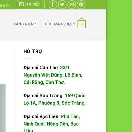
TIN MỚI
ng gặp
0
ĐĂNG NHẬP
GIỎ HÀNG /
0,0
₫
HỖ TRỢ
Địa chỉ Cần Thơ:
33/1
Nguyễn Việt Dũng, Lê Bình,
Cái Răng, Cần Thơ.
Địa chỉ Sóc Trăng:
169 Quốc
Lộ 1A, Phường 3, Sóc Trăng.
Địa chỉ Bạc Liêu:
Phú Tân,
Ninh Quới, Hồng Dân, Bạc
Liêu.