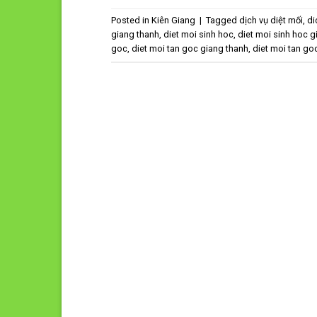
Posted in
Kiên Giang
|
Tagged
dịch vụ diệt mối
,
di
giang thanh
,
diet moi sinh hoc
,
diet moi sinh hoc g
goc
,
diet moi tan goc giang thanh
,
diet moi tan goc