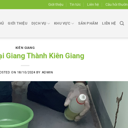
Giới thiệu
Tin tức
Liên hệ
Câu hỏi thườ
HỦ
GIỚI THIỆU
DỊCH VỤ
KHU VỰC
SẢN PHẨM
LIÊN HỆ
KIÊN GIANG
ại Giang Thành Kiên Giang
OSTED ON
18/10/2024
BY
ADMIN