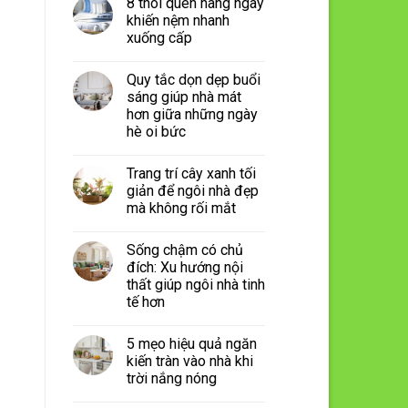
8 thói quen hàng ngày
khiến nệm nhanh
xuống cấp
Quy tắc dọn dẹp buổi
sáng giúp nhà mát
hơn giữa những ngày
hè oi bức
Trang trí cây xanh tối
giản để ngôi nhà đẹp
mà không rối mắt
Sống chậm có chủ
đích: Xu hướng nội
thất giúp ngôi nhà tinh
tế hơn
5 mẹo hiệu quả ngăn
kiến tràn vào nhà khi
trời nắng nóng