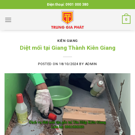
Skip
Điện thoại:
0901 000 380
to
content
0
KIÊN GIANG
Diệt mối tại Giang Thành Kiên Giang
POSTED ON
18/10/2024
BY
ADMIN