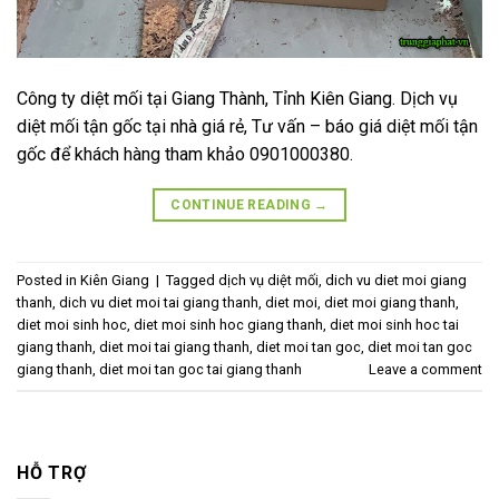
Công ty diệt mối tại Giang Thành, Tỉnh Kiên Giang. Dịch vụ
diệt mối tận gốc tại nhà giá rẻ, Tư vấn – báo giá diệt mối tận
gốc để khách hàng tham khảo 0901000380.
CONTINUE READING
→
Posted in
Kiên Giang
|
Tagged
dịch vụ diệt mối
,
dich vu diet moi giang
thanh
,
dich vu diet moi tai giang thanh
,
diet moi
,
diet moi giang thanh
,
diet moi sinh hoc
,
diet moi sinh hoc giang thanh
,
diet moi sinh hoc tai
giang thanh
,
diet moi tai giang thanh
,
diet moi tan goc
,
diet moi tan goc
giang thanh
,
diet moi tan goc tai giang thanh
Leave a comment
HỖ TRỢ