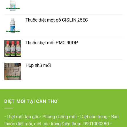
Thuốc diệt mọt gỗ CISLIN 25EC
Thuốc diệt mối PMC 90DP
Hộp nhữ mối
DIỆT MỐI TẠI CẦN THƠ
- Diệt mối tận gốc- Phòng chống mối.- Diệt côn trùng.- Bán
thuốc diệt mối, diệt côn trùng.Điện thoại:
0901000380
-