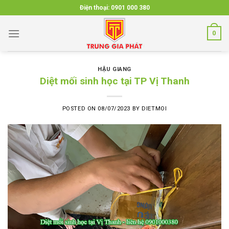
Skip
Điện thoại:
0901 000 380
to
content
0
HẬU GIANG
Diệt mối sinh học tại TP Vị Thanh
POSTED ON
08/07/2023
BY
DIETMOI