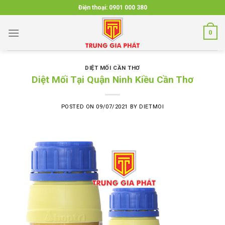
Skip
Điện thoại:
0901 000 380
to
content
0
DIỆT MỐI CẦN THƠ
Diệt Mối Tại Quận Ninh Kiều Cần Thơ
POSTED ON
09/07/2021
BY
DIETMOI