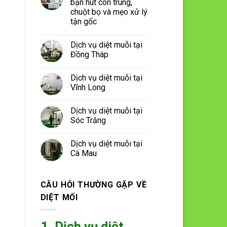
bạn hút côn trùng,
chuột bọ và mẹo xử lý
tận gốc
Dịch vụ diệt muỗi tại
Đồng Tháp
Dịch vụ diệt muỗi tại
Vĩnh Long
Dịch vụ diệt muỗi tại
Sóc Trăng
Dịch vụ diệt muỗi tại
Cà Mau
CÂU HỎI THƯỜNG GẶP VỀ
DIỆT MỐI
1. Dịch vụ diệt