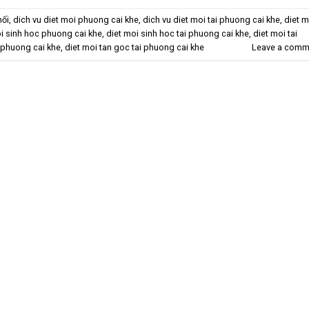
mối
,
dich vu diet moi phuong cai khe
,
dich vu diet moi tai phuong cai khe
,
diet m
i sinh hoc phuong cai khe
,
diet moi sinh hoc tai phuong cai khe
,
diet moi tai
 phuong cai khe
,
diet moi tan goc tai phuong cai khe
Leave a comm