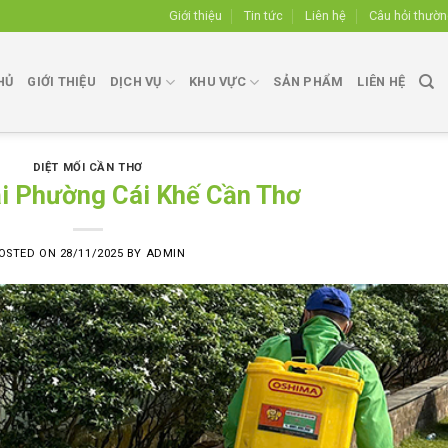
Giới thiệu
Tin tức
Liên hệ
Câu hỏi thườ
HỦ
GIỚI THIỆU
DỊCH VỤ
KHU VỰC
SẢN PHẨM
LIÊN HỆ
DIỆT MỐI CẦN THƠ
ại Phường Cái Khế Cần Thơ
OSTED ON
28/11/2025
BY
ADMIN