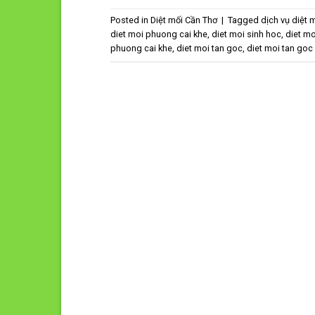
Posted in
Diệt mối Cần Thơ
|
Tagged
dịch vụ diệt 
diet moi phuong cai khe
,
diet moi sinh hoc
,
diet mo
phuong cai khe
,
diet moi tan goc
,
diet moi tan goc