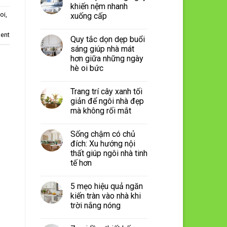
khiến nệm nhanh
oi
,
xuống cấp
ent
Quy tắc dọn dẹp buổi
sáng giúp nhà mát
hơn giữa những ngày
hè oi bức
Trang trí cây xanh tối
giản để ngôi nhà đẹp
mà không rối mắt
Sống chậm có chủ
đích: Xu hướng nội
thất giúp ngôi nhà tinh
tế hơn
5 mẹo hiệu quả ngăn
kiến tràn vào nhà khi
trời nắng nóng