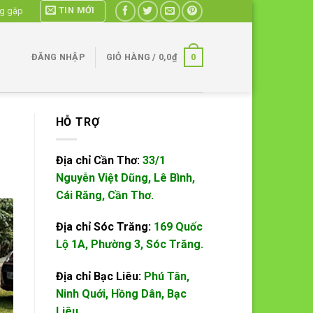
TIN MỚI
ng gặp
0
ĐĂNG NHẬP
GIỎ HÀNG /
0,0
₫
HỖ TRỢ
Địa chỉ Cần Thơ:
33/1
Nguyễn Việt Dũng, Lê Bình,
Cái Răng, Cần Thơ.
Địa chỉ Sóc Trăng:
169 Quốc
Lộ 1A, Phường 3, Sóc Trăng.
Địa chỉ Bạc Liêu:
Phú Tân,
Ninh Quới, Hồng Dân, Bạc
Liêu.