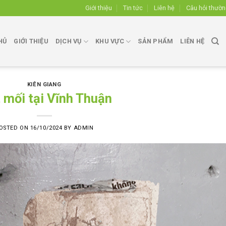
Giới thiệu
Tin tức
Liên hệ
Câu hỏi thườ
HỦ
GIỚI THIỆU
DỊCH VỤ
KHU VỰC
SẢN PHẨM
LIÊN HỆ
KIÊN GIANG
t mối tại Vĩnh Thuận
OSTED ON
16/10/2024
BY
ADMIN