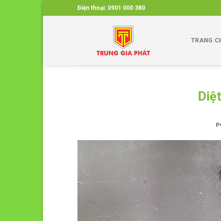
Skip
Điện thoại:
0901 000 380
to
content
TRANG C
Diệ
P