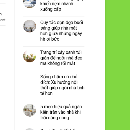
khiến nệm nhanh
xuống cấp
nh
ent
Quy tắc dọn dẹp buổi
sáng giúp nhà mát
hơn giữa những ngày
hè oi bức
Trang trí cây xanh tối
giản để ngôi nhà đẹp
mà không rối mắt
Sống chậm có chủ
đích: Xu hướng nội
thất giúp ngôi nhà tinh
tế hơn
5 mẹo hiệu quả ngăn
kiến tràn vào nhà khi
trời nắng nóng