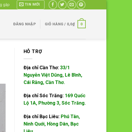
TIN MỚI
ng gặp
0
ĐĂNG NHẬP
GIỎ HÀNG /
0,0
₫
HỖ TRỢ
Địa chỉ Cần Thơ:
33/1
Nguyễn Việt Dũng, Lê Bình,
Cái Răng, Cần Thơ.
Địa chỉ Sóc Trăng:
169 Quốc
Lộ 1A, Phường 3, Sóc Trăng.
Địa chỉ Bạc Liêu:
Phú Tân,
Ninh Quới, Hồng Dân, Bạc
Liêu.