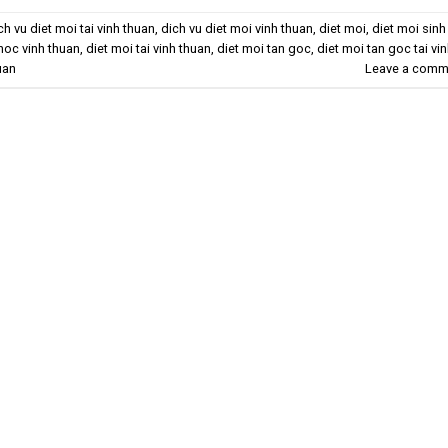
ch vu diet moi tai vinh thuan
,
dich vu diet moi vinh thuan
,
diet moi
,
diet moi sinh
hoc vinh thuan
,
diet moi tai vinh thuan
,
diet moi tan goc
,
diet moi tan goc tai vi
uan
Leave a comm