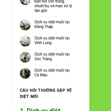
bạn hút côn trùng,
chuột bọ và mẹo xử lý
tận gốc
Dịch vụ diệt muỗi tại
Đồng Tháp
Dịch vụ diệt muỗi tại
Vĩnh Long
Dịch vụ diệt muỗi tại
Sóc Trăng
Dịch vụ diệt muỗi tại
Cà Mau
CÂU HỎI THƯỜNG GẶP VỀ
DIỆT MỐI
1. Dịch vụ diệt