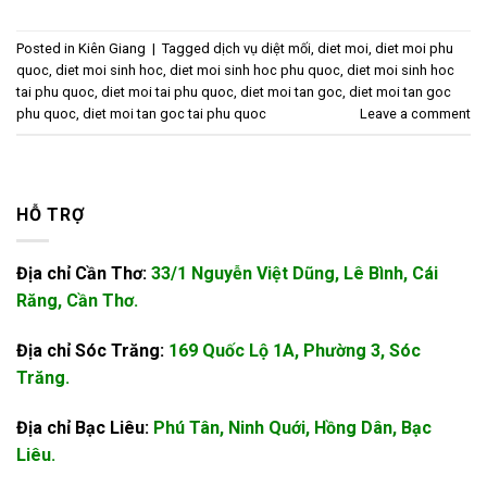
Posted in
Kiên Giang
|
Tagged
dịch vụ diệt mối
,
diet moi
,
diet moi phu
quoc
,
diet moi sinh hoc
,
diet moi sinh hoc phu quoc
,
diet moi sinh hoc
tai phu quoc
,
diet moi tai phu quoc
,
diet moi tan goc
,
diet moi tan goc
phu quoc
,
diet moi tan goc tai phu quoc
Leave a comment
HỖ TRỢ
Địa chỉ Cần Thơ:
33/1 Nguyễn Việt Dũng, Lê Bình, Cái
Răng, Cần Thơ.
Địa chỉ Sóc Trăng:
169 Quốc Lộ 1A, Phường 3, Sóc
Trăng.
Địa chỉ Bạc Liêu:
Phú Tân, Ninh Quới, Hồng Dân, Bạc
Liêu.