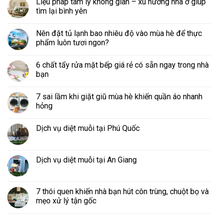
Liệu pháp tâm lý không gian – xu hướng nhà ở giúp
tìm lại bình yên
Nên đặt tủ lạnh bao nhiêu độ vào mùa hè để thực
phẩm luôn tươi ngon?
6 chất tẩy rửa mặt bếp giá rẻ có sẵn ngay trong nhà
bạn
7 sai lầm khi giặt giũ mùa hè khiến quần áo nhanh
hỏng
Dịch vụ diệt muỗi tại Phú Quốc
Dịch vụ diệt muỗi tại An Giang
7 thói quen khiến nhà bạn hút côn trùng, chuột bọ và
mẹo xử lý tận gốc