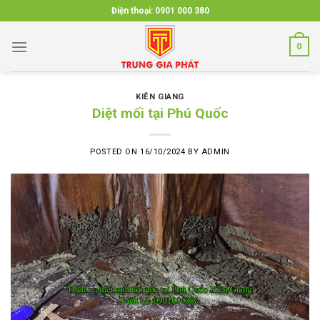
Skip
Điện thoại:
0901 000 380
to
content
0
KIÊN GIANG
Diệt mối tại Phú Quốc
POSTED ON
16/10/2024
BY
ADMIN