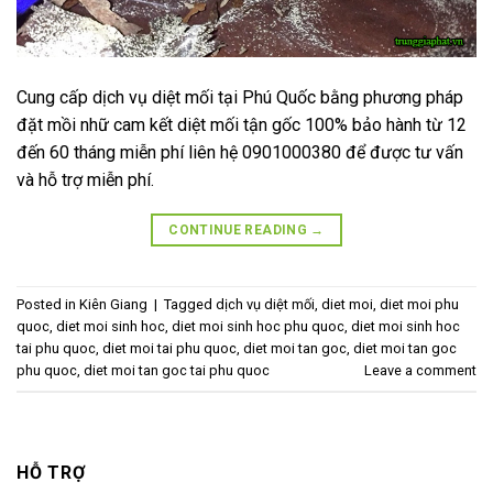
Cung cấp dịch vụ diệt mối tại Phú Quốc bằng phương pháp
đặt mồi nhữ cam kết diệt mối tận gốc 100% bảo hành từ 12
đến 60 tháng miễn phí liên hệ 0901000380 để được tư vấn
và hỗ trợ miễn phí.
CONTINUE READING
→
Posted in
Kiên Giang
|
Tagged
dịch vụ diệt mối
,
diet moi
,
diet moi phu
quoc
,
diet moi sinh hoc
,
diet moi sinh hoc phu quoc
,
diet moi sinh hoc
tai phu quoc
,
diet moi tai phu quoc
,
diet moi tan goc
,
diet moi tan goc
phu quoc
,
diet moi tan goc tai phu quoc
Leave a comment
HỖ TRỢ