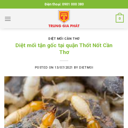
Skip
Điện thoại:
0901 000 380
to
content
0
DIỆT MỐI CẦN THƠ
Diệt mối tận gốc tại quận Thốt Nốt Cần
Thơ
POSTED ON
13/07/2021
BY
DIETMOI