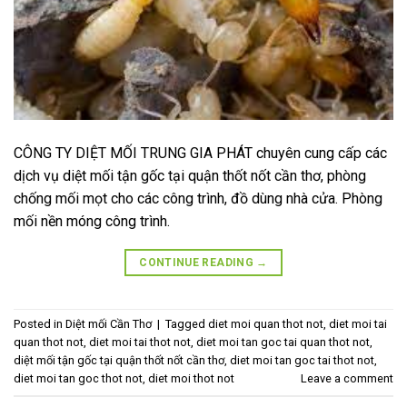
CÔNG TY DIỆT MỐI TRUNG GIA PHÁT chuyên cung cấp các
dịch vụ diệt mối tận gốc tại quận thốt nốt cần thơ, phòng
chống mối mọt cho các công trình, đồ dùng nhà cửa. Phòng
mối nền móng công trình.
CONTINUE READING
→
Posted in
Diệt mối Cần Thơ
|
Tagged
diet moi quan thot not
,
diet moi tai
quan thot not
,
diet moi tai thot not
,
diet moi tan goc tai quan thot not
,
diệt mối tận gốc tại quận thốt nốt cần thơ
,
diet moi tan goc tai thot not
,
diet moi tan goc thot not
,
diet moi thot not
Leave a comment