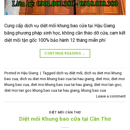
Cung cấp dịch vụ diệt mối khung bao cửa tại Hậu Giang
bằng phương pháp sinh học, không cần tháo dỡ cửa, cam kết
diệt mối tận gốc 100% bảo hành 12 tháng miễn phí
CONTINUE READING
→
Posted in
Hậu Giang
|
Tagged
dịch vụ diệt mối
,
dich vu diet moi khung
bao cua
,
dich vu diet moi khung bao cua tai hau giang
,
diet moi
,
diet moi
khung bao cua
,
diet moi khung bao cua tai hau giang
,
diet moi tan goc
,
diet moi tan goc khung bao cua tai hau giang
,
khung bao cua
Leave a comment
DIỆT MỐI CẦN THƠ
Diệt mối Khung bao cửa tại Cần Thơ