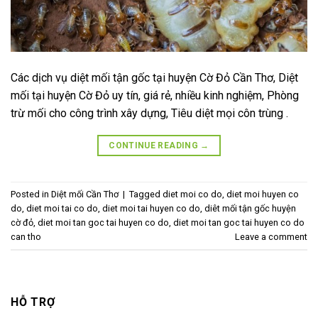
Các dịch vụ diệt mối tận gốc tại huyện Cờ Đỏ Cần Thơ, Diệt
mối tại huyện Cờ Đỏ uy tín, giá rẻ, nhiều kinh nghiệm, Phòng
trừ mối cho công trình xây dựng, Tiêu diệt mọi côn trùng .
CONTINUE READING
→
Posted in
Diệt mối Cần Thơ
|
Tagged
diet moi co do
,
diet moi huyen co
do
,
diet moi tai co do
,
diet moi tai huyen co do
,
diêt mối tận gốc huyện
cờ đỏ
,
diet moi tan goc tai huyen co do
,
diet moi tan goc tai huyen co do
can tho
Leave a comment
HỖ TRỢ