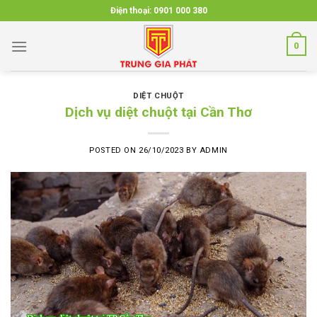
Skip
Điện thoại:
0901 000 380
to
content
0
DIỆT CHUỘT
Dịch vụ diệt chuột tại Cần Thơ
POSTED ON
26/10/2023
BY
ADMIN