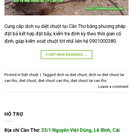
Cung cấp dịch vụ diệt chuột tại Cần Thơ bằng phương pháp
đặt bả kết hợp đặt bẫy, kiểm tra định kỳ theo thời gian cố
định, giúp kiểm soát chuột tôt nhấ liên hệ 0901000380.
CONTINUE READING
→
Posted in
Diệt chuột
|
Tagged
dich vu diet chuot
,
dich vu diet chuot tai
can tho
,
diet chuot
,
diet chuot can tho
,
diet chuot tai can tho
Leave a comment
HỖ TRỢ
Địa chỉ Cần Thơ:
33/1 Nguyễn Việt Dũng, Lê Bình, Cái