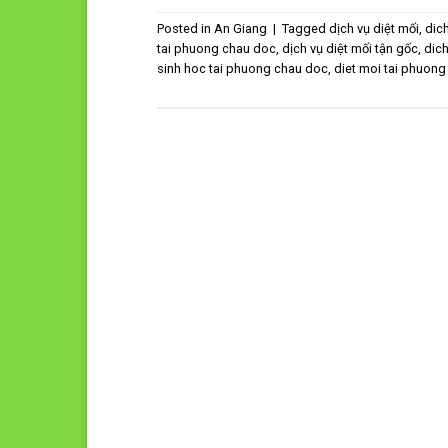
Posted in
An Giang
|
Tagged
dịch vụ diệt mối
,
dich
tai phuong chau doc
,
dịch vụ diệt mối tận gốc
,
dich
sinh hoc tai phuong chau doc
,
diet moi tai phuon