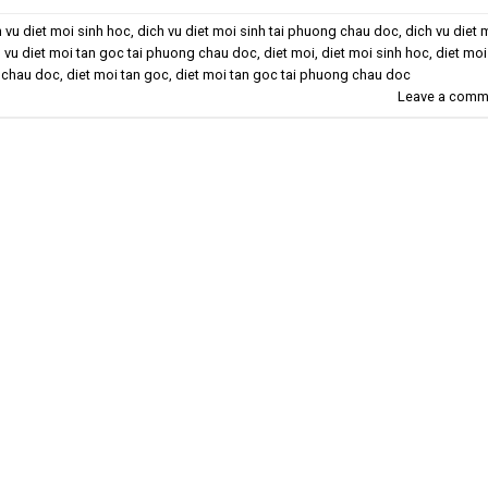
 vu diet moi sinh hoc
,
dich vu diet moi sinh tai phuong chau doc
,
dich vu diet 
 vu diet moi tan goc tai phuong chau doc
,
diet moi
,
diet moi sinh hoc
,
diet moi
g chau doc
,
diet moi tan goc
,
diet moi tan goc tai phuong chau doc
Leave a comm