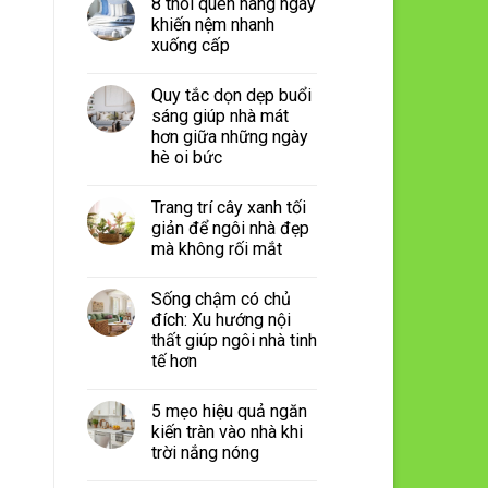
8 thói quen hàng ngày
khiến nệm nhanh
xuống cấp
Quy tắc dọn dẹp buổi
sáng giúp nhà mát
hơn giữa những ngày
hè oi bức
Trang trí cây xanh tối
giản để ngôi nhà đẹp
mà không rối mắt
Sống chậm có chủ
đích: Xu hướng nội
thất giúp ngôi nhà tinh
tế hơn
5 mẹo hiệu quả ngăn
kiến tràn vào nhà khi
trời nắng nóng