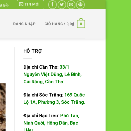
TIN MỚI
ng gặp
0
ĐĂNG NHẬP
GIỎ HÀNG /
0,0
₫
HỖ TRỢ
Địa chỉ Cần Thơ:
33/1
Nguyễn Việt Dũng, Lê Bình,
Cái Răng, Cần Thơ.
Địa chỉ Sóc Trăng:
169 Quốc
Lộ 1A, Phường 3, Sóc Trăng.
Địa chỉ Bạc Liêu:
Phú Tân,
Ninh Quới, Hồng Dân, Bạc
Liêu.