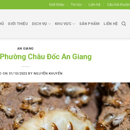
Giới thiệu
Tin tức
Liên hệ
Câu hỏi thườ
HỦ
GIỚI THIỆU
DỊCH VỤ
KHU VỰC
SẢN PHẨM
LIÊN HỆ
AN GIANG
i Phường Châu Đốc An Giang
D ON
31/10/2025
BY
NGUYỄN KHUYẾN