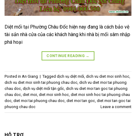
Diệt mối tại Phường Châu Đốc hiện nay đang là cách bảo vệ
tài sản nhà cửa của các khách hàng khi nhà bị mối sâm nhập
phá hoại
CONTINUE READING
→
Posted in
An Giang
|
Tagged
dịch vụ diệt mối
,
dich vu diet moi sinh hoc
,
dich vu diet moi sinh tai phuong chau doc
,
dich vu diet moi tai phuong
chau doc
,
dịch vụ diệt mối tận gốc
,
dich vu diet moi tan goc tai phuong
chau doc
,
diet moi
,
diet moi sinh hoc
,
diet moi sinh hoc tai phuong chau
doc
,
diet moi tai phuong chau doc
,
diet moi tan goc
,
diet moi tan goc tai
phuong chau doc
Leave a comment
HỖ TRỢ