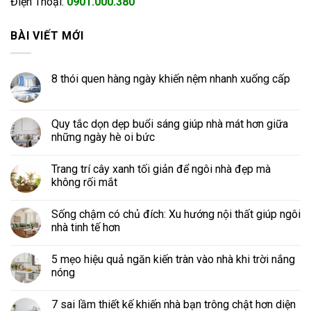
Điện Thoại:
0901.000.380
BÀI VIẾT MỚI
8 thói quen hàng ngày khiến nệm nhanh xuống cấp
Quy tắc dọn dẹp buổi sáng giúp nhà mát hơn giữa
những ngày hè oi bức
Trang trí cây xanh tối giản để ngôi nhà đẹp mà
không rối mắt
Sống chậm có chủ đích: Xu hướng nội thất giúp ngôi
nhà tinh tế hơn
5 mẹo hiệu quả ngăn kiến tràn vào nhà khi trời nắng
nóng
7 sai lầm thiết kế khiến nhà bạn trông chật hơn diện