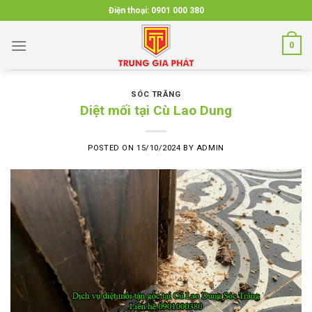
Skip
Điện thoại:
0901 000 380
to
content
0
SÓC TRĂNG
Diệt mối tại Cù Lao Dung
POSTED ON
15/10/2024
BY
ADMIN