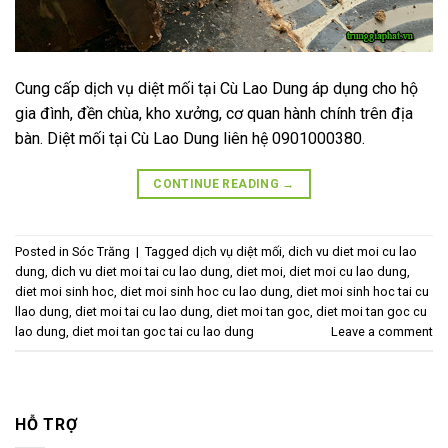
Cung cấp dịch vụ diệt mối tại Cù Lao Dung áp dụng cho hộ
gia đình, đền chùa, kho xưởng, cơ quan hành chính trên địa
bàn. Diệt mối tại Cù Lao Dung liên hệ 0901000380.
CONTINUE READING
→
Posted in
Sóc Trăng
|
Tagged
dịch vụ diệt mối
,
dich vu diet moi cu lao
dung
,
dich vu diet moi tai cu lao dung
,
diet moi
,
diet moi cu lao dung
,
diet moi sinh hoc
,
diet moi sinh hoc cu lao dung
,
diet moi sinh hoc tai cu
llao dung
,
diet moi tai cu lao dung
,
diet moi tan goc
,
diet moi tan goc cu
lao dung
,
diet moi tan goc tai cu lao dung
Leave a comment
HỖ TRỢ