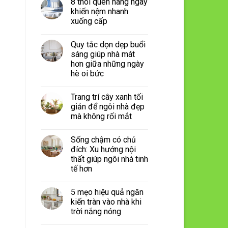
8 thói quen hàng ngày
khiến nệm nhanh
xuống cấp
Quy tắc dọn dẹp buổi
sáng giúp nhà mát
hơn giữa những ngày
hè oi bức
Trang trí cây xanh tối
giản để ngôi nhà đẹp
mà không rối mắt
Sống chậm có chủ
đích: Xu hướng nội
thất giúp ngôi nhà tinh
tế hơn
5 mẹo hiệu quả ngăn
kiến tràn vào nhà khi
trời nắng nóng