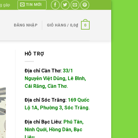
TIN MỚI
ng gặp
0
ĐĂNG NHẬP
GIỎ HÀNG /
0,0
₫
HỖ TRỢ
Địa chỉ Cần Thơ:
33/1
Nguyễn Việt Dũng, Lê Bình,
Cái Răng, Cần Thơ.
Địa chỉ Sóc Trăng:
169 Quốc
Lộ 1A, Phường 3, Sóc Trăng.
Địa chỉ Bạc Liêu:
Phú Tân,
Ninh Quới, Hồng Dân, Bạc
Liêu.