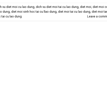
h vu diet moi cu lao dung
,
dich vu diet moi tai cu lao dung
,
diet moi
,
diet moi c
ao dung
,
diet moi sinh hoc tai cu llao dung
,
diet moi tai cu lao dung
,
diet moi ta
 tai cu lao dung
Leave a comm