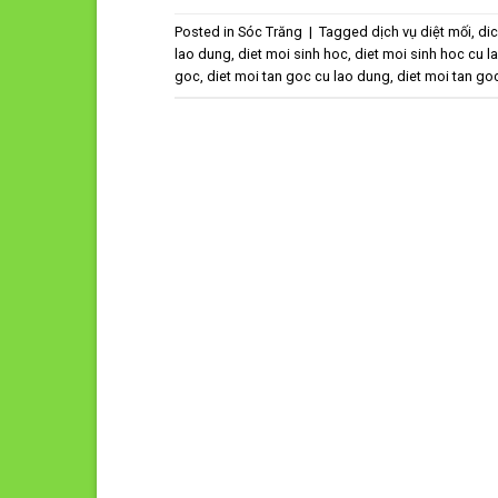
Posted in
Sóc Trăng
|
Tagged
dịch vụ diệt mối
,
dic
lao dung
,
diet moi sinh hoc
,
diet moi sinh hoc cu l
goc
,
diet moi tan goc cu lao dung
,
diet moi tan goc