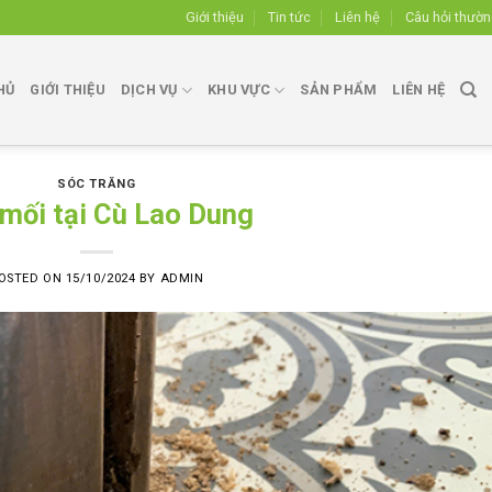
Giới thiệu
Tin tức
Liên hệ
Câu hỏi thườ
HỦ
GIỚI THIỆU
DỊCH VỤ
KHU VỰC
SẢN PHẨM
LIÊN HỆ
SÓC TRĂNG
 mối tại Cù Lao Dung
OSTED ON
15/10/2024
BY
ADMIN