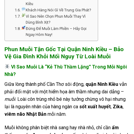
Kiều
Khách Hàng Nói Gì Về Trung Gia Phát?
Vì Sao Nên Chọn Phun Muỗi Thay Vì
Dùng Bình Xịt?
Đừng Để Muỗi Làm Phiền – Hãy Gọi
Ngay Hôm Nay!
Phun Muỗi Tận Gốc Tại Quận Ninh Kiều – Bảo
Vệ Gia Đình Khỏi Mối Nguy Từ Loài Muỗi
Vì Sao Muỗi Là “Kẻ Thù Thầm Lặng” Trong Mỗi Ngôi
Nhà?
Giữa lòng thành phố Cần Thơ sôi động,
quận Ninh Kiều
vẫn
phải đối mặt với một hiểm họa âm thầm nhưng dai dẳng –
muỗi
. Loài côn trùng nhỏ bé này tưởng chừng vô hại nhưng
lại là nguyên nhân của hàng ngàn ca
sốt xuất huyết
,
Zika
,
viêm não Nhật Bản
mỗi năm.
Muỗi không phân biệt nhà sang hay nhà nhỏ, chỉ cần
ẩm