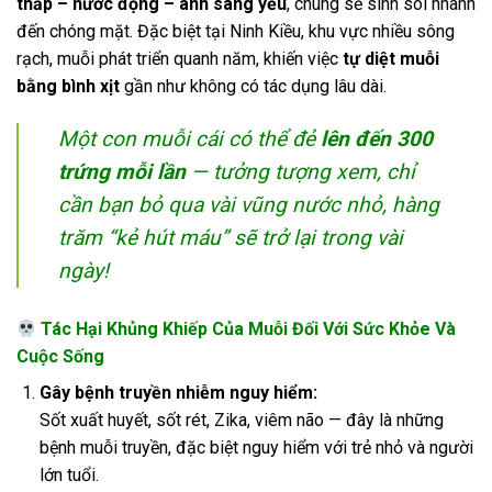
thấp – nước đọng – ánh sáng yếu
, chúng sẽ sinh sôi nhanh
đến chóng mặt. Đặc biệt tại Ninh Kiều, khu vực nhiều sông
rạch, muỗi phát triển quanh năm, khiến việc
tự diệt muỗi
bằng bình xịt
gần như không có tác dụng lâu dài.
Một con muỗi cái có thể đẻ
lên đến 300
trứng mỗi lần
— tưởng tượng xem, chỉ
cần bạn bỏ qua vài vũng nước nhỏ, hàng
trăm “kẻ hút máu” sẽ trở lại trong vài
ngày!
Tác Hại Khủng Khiếp Của Muỗi Đối Với Sức Khỏe Và
Cuộc Sống
Gây bệnh truyền nhiễm nguy hiểm:
Sốt xuất huyết, sốt rét, Zika, viêm não — đây là những
bệnh muỗi truyền, đặc biệt nguy hiểm với trẻ nhỏ và người
lớn tuổi.