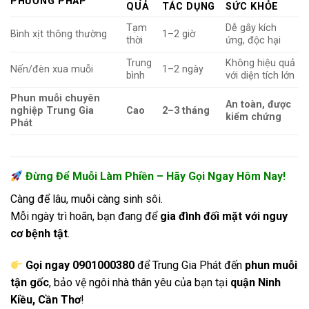
PHƯƠNG PHÁP
QUẢ
TÁC DỤNG
SỨC KHỎE
Tạm
Dễ gây kích
Bình xịt thông thường
1–2 giờ
thời
ứng, độc hại
Trung
Không hiệu quả
Nến/đèn xua muỗi
1–2 ngày
bình
với diện tích lớn
Phun muỗi chuyên
An toàn, được
nghiệp Trung Gia
Cao
2–3 tháng
kiểm chứng
Phát
Đừng Để Muỗi Làm Phiền – Hãy Gọi Ngay Hôm Nay!
Càng để lâu, muỗi càng sinh sôi.
Mỗi ngày trì hoãn, bạn đang để
gia đình đối mặt với nguy
cơ bệnh tật
.
Gọi ngay 0901000380
để Trung Gia Phát đến
phun muỗi
tận gốc
, bảo vệ ngôi nhà thân yêu của bạn tại
quận Ninh
Kiều, Cần Thơ
!