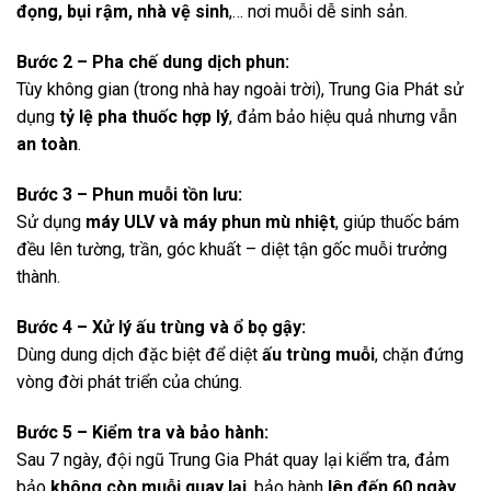
đọng, bụi rậm, nhà vệ sinh
,… nơi muỗi dễ sinh sản.
Bước 2 – Pha chế dung dịch phun:
Tùy không gian (trong nhà hay ngoài trời), Trung Gia Phát sử
dụng
tỷ lệ pha thuốc hợp lý
, đảm bảo hiệu quả nhưng vẫn
an toàn
.
Bước 3 – Phun muỗi tồn lưu:
Sử dụng
máy ULV và máy phun mù nhiệt
, giúp thuốc bám
đều lên tường, trần, góc khuất – diệt tận gốc muỗi trưởng
thành.
Bước 4 – Xử lý ấu trùng và ổ bọ gậy:
Dùng dung dịch đặc biệt để diệt
ấu trùng muỗi
, chặn đứng
vòng đời phát triển của chúng.
Bước 5 – Kiểm tra và bảo hành:
Sau 7 ngày, đội ngũ Trung Gia Phát quay lại kiểm tra, đảm
bảo
không còn muỗi quay lại
, bảo hành
lên đến 60 ngày
.