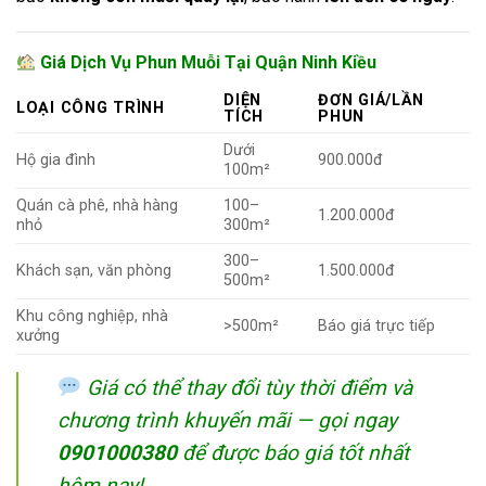
Giá Dịch Vụ Phun Muỗi Tại Quận Ninh Kiều
DIỆN
ĐƠN GIÁ/LẦN
LOẠI CÔNG TRÌNH
TÍCH
PHUN
Dưới
Hộ gia đình
900.000đ
100m²
Quán cà phê, nhà hàng
100–
1.200.000đ
nhỏ
300m²
300–
Khách sạn, văn phòng
1.500.000đ
500m²
Khu công nghiệp, nhà
>500m²
Báo giá trực tiếp
xưởng
Giá có thể thay đổi tùy thời điểm và
chương trình khuyến mãi — gọi ngay
0901000380
để được báo giá tốt nhất
hôm nay!