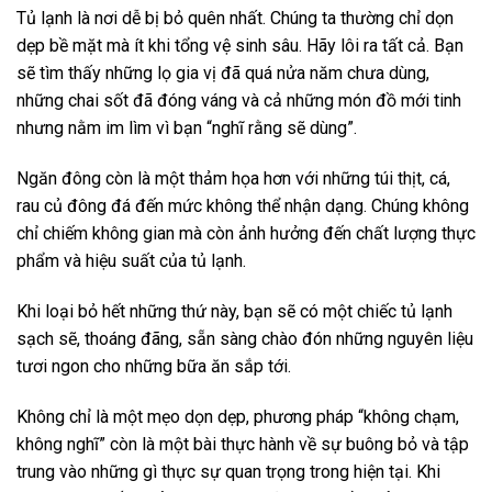
Tủ lạnh là nơi dễ bị bỏ quên nhất. Chúng ta thường chỉ dọn
dẹp bề mặt mà ít khi tổng vệ sinh sâu. Hãy lôi ra tất cả. Bạn
sẽ tìm thấy những lọ gia vị đã quá nửa năm chưa dùng,
những chai sốt đã đóng váng và cả những món đồ mới tinh
nhưng nằm im lìm vì bạn “nghĩ rằng sẽ dùng”.
Ngăn đông còn là một thảm họa hơn với những túi thịt, cá,
rau củ đông đá đến mức không thể nhận dạng. Chúng không
chỉ chiếm không gian mà còn ảnh hưởng đến chất lượng thực
phẩm và hiệu suất của tủ lạnh.
Khi loại bỏ hết những thứ này, bạn sẽ có một chiếc tủ lạnh
sạch sẽ, thoáng đãng, sẵn sàng chào đón những nguyên liệu
tươi ngon cho những bữa ăn sắp tới.
Không chỉ là một mẹo dọn dẹp, phương pháp “không chạm,
không nghĩ” còn là một bài thực hành về sự buông bỏ và tập
trung vào những gì thực sự quan trọng trong hiện tại. Khi