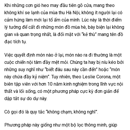
Khi những cơn gió heo may đầu tiên gõ cửa, mang theo
không khí se lạnh của mùa thu Hà Nội, không ít người lại có
cảm hứng làm mới lại tổ ấm của mình. Lúc này là thời điểm
lý tưởng để cất đi những món đồ mùa hè, bày biện lại không
gian và quan trọng nhất, là đối mặt với “kẻ thù” mang tên đồ
đạc tích tụ.
Việc quyết định món nào ở lại, món nào ra đi thường là một
cuộc chiến nội tâm đầy mệt mỏi. Chúng ta hay bị níu kéo bởi
những suy nghĩ như “biết đâu sau này cần đến” hoặc “món
này chứa đầy kỷ niệm”. Tuy nhiên, theo Leslie Corona, một
biên tập viên với hơn 10 năm kinh nghiệm trong lĩnh vực nội
thất và lối sống, có một phương pháp cực kỳ đơn giản để
dập tắt sự do dự này.
Cô gọi đó là quy tắc “không chạm, không nghĩ”.
Phương pháp này giống như một bộ lọc thông minh, giúp