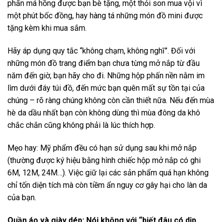
phấn má hồng được bạn bè tặng, một thỏi son mua vội vì
một phút bốc đồng, hay hàng tá những món đồ mini được
tặng kèm khi mua sắm.
Hãy áp dụng quy tắc “không chạm, không nghĩ”. Đối với
những món đồ trang điểm bạn chưa từng mở nắp từ đầu
năm đến giờ, bạn hãy cho đi. Những hộp phấn nền nằm im
lìm dưới đáy túi đồ, đến mức bạn quên mất sự tồn tại của
chúng – rõ ràng chúng không còn cần thiết nữa. Nếu đến mùa
hè da dầu nhất bạn còn không dùng thì mùa đông da khô
chắc chắn cũng không phải là lúc thích hợp.
Mẹo hay: Mỹ phẩm đều có hạn sử dụng sau khi mở nắp
(thường được ký hiệu bằng hình chiếc hộp mở nắp có ghi
6M, 12M, 24M…). Việc giữ lại các sản phẩm quá hạn không
chỉ tốn diện tích mà còn tiềm ẩn nguy cơ gây hại cho làn da
của bạn.
Quần áo và giày dép: Nói không với “biết đâu có dịp