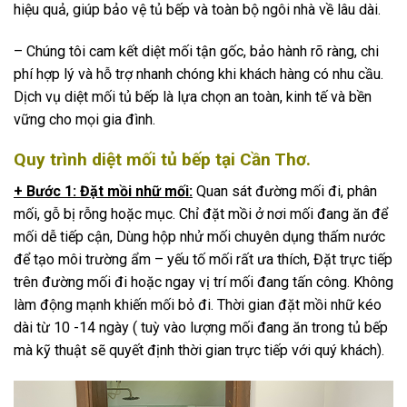
hiệu quả, giúp bảo vệ tủ bếp và toàn bộ ngôi nhà về lâu dài.
– Chúng tôi cam kết diệt mối tận gốc, bảo hành rõ ràng, chi
phí hợp lý và hỗ trợ nhanh chóng khi khách hàng có nhu cầu.
Dịch vụ diệt mối tủ bếp là lựa chọn an toàn, kinh tế và bền
vững cho mọi gia đình.
Quy trình diệt mối tủ bếp tại Cần Thơ.
+ Bước 1: Đặt mồi nhữ mối:
Quan sát đường mối đi, phân
mối, gỗ bị rỗng hoặc mục. Chỉ đặt mồi ở nơi mối đang ăn để
mối dễ tiếp cận, Dùng hộp nhử mối chuyên dụng thấm nước
để tạo môi trường ẩm – yếu tố mối rất ưa thích, Đặt trực tiếp
trên đường mối đi hoặc ngay vị trí mối đang tấn công. Không
làm động mạnh khiến mối bỏ đi. Thời gian đặt mồi nhữ kéo
dài từ 10 -14 ngày ( tuỳ vào lượng mối đang ăn trong tủ bếp
mà kỹ thuật sẽ quyết định thời gian trực tiếp với quý khách).