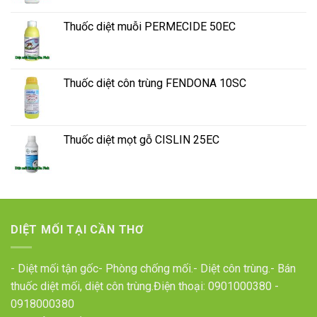
Thuốc diệt muỗi PERMECIDE 50EC
Thuốc diệt côn trùng FENDONA 10SC
Thuốc diệt mọt gỗ CISLIN 25EC
DIỆT MỐI TẠI CẦN THƠ
- Diệt mối tận gốc- Phòng chống mối.- Diệt côn trùng.- Bán
thuốc diệt mối, diệt côn trùng.Điện thoại:
0901000380
-
0918000380