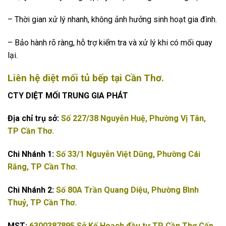
– Thời gian xử lý nhanh, không ảnh hưởng sinh hoạt gia đình.
– Bảo hành rõ ràng, hỗ trợ kiểm tra và xử lý khi có mối quay
lại.
Liên hệ diệt mối tủ bếp tại Cần Thơ.
CTY DIỆT MỐI TRUNG GIA PHÁT
Địa chỉ trụ sở:
Số 227/38 Nguyễn Huệ, Phường Vị Tân,
TP Cần Thơ.
Chi Nhánh 1:
Số 33/1 Nguyễn Việt Dũng, Phường Cái
Răng, TP Cần Thơ.
Chi Nhánh 2:
Số 80A Trần Quang Diệu, Phường Bình
Thuỷ, TP Cần Thơ.
MST:
6300387895 Sở Kế Hoạch đầu tư TP Cần Thơ Cấp