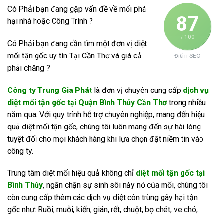
Có Phải bạn đang gặp vấn đề về mối phá
87
hại nhà hoặc Công Trình ?
/ 100
Có Phải bạn đang cần tìm một đơn vị diệt
mối tận gốc uy tín Tại Cần Thơ và giá cả
Điểm SEO
phải chăng ?
Công ty Trung Gia Phát
là đơn vị chuyên cung cấp
dịch vụ
diệt mối tận gốc tại Quận Bình Thủy Cần Thơ
trong nhiều
năm qua. Với quy trình hỗ trợ chuyên nghiệp, mang đến hiệu
quả diệt mối tận gốc, chúng tôi luôn mang đến sự hài lòng
tuyệt đối cho mọi khách hàng khi lựa chọn đặt niềm tin vào
công ty.
Trung tâm diệt mối hiệu quả không chỉ
diệt mối tận gốc tại
Bình Thủy
, ngăn chặn sự sinh sôi nảy nở của mối, chúng tôi
còn cung cấp thêm các dịch vụ diệt côn trùng gây hại tận
gốc như: Ruồi, muỗi, kiến, gián, rết, chuột, bọ chét, ve chó,