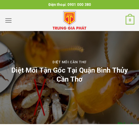
Skip
Điện thoại:
0901 000 380
to
content
0
DIỆT MỐI CẦN THƠ
Diệt Mối Tận Gốc Tại Quận Bình Thủy
Cần Thơ