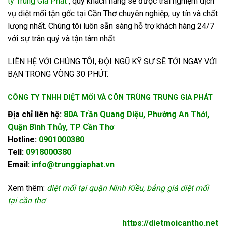
ty Trung Gia Phát
, quý khách hàng sẽ được trải nghiệm dịch
vụ diệt mối tận gốc tại Cần Thơ chuyên nghiệp, uy tín và chất
lượng nhất. Chúng tôi luôn sẵn sàng hỗ trợ khách hàng 24/7
với sự trân quý và tận tâm nhất.
LIÊN HỆ VỚI CHÚNG TÔI, ĐỘI NGŨ KỸ SƯ SẼ TỚI NGAY VỚI
BẠN TRONG VÒNG 30 PHÚT.
CÔNG TY TNHH DIỆT MỐI VÀ CÔN TRÙNG TRUNG GIA PHÁT
Địa chỉ liên hệ:
80A Trần Quang Diệu, Phường An Thới,
Quận Bình Thủy, TP Cần Thơ
Hotline:
0901000380
Tell:
0918000380
Email:
info@trunggiaphat.vn
Xem thêm:
diệt mối tại quận Ninh Kiều
,
bảng giá diệt mối
tại cần thơ
https://dietmoicantho.net