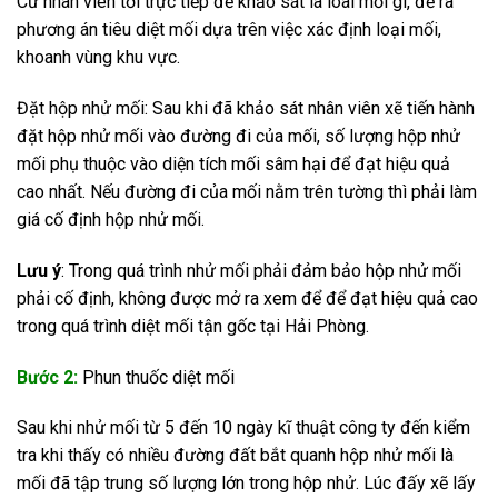
Cử nhân viên tới trực tiếp để khảo sát là loài mối gì, đề ra
phương án tiêu diệt mối dựa trên việc xác định loại mối,
khoanh vùng khu vực.
Đặt hộp nhử mối: Sau khi đã khảo sát nhân viên xẽ tiến hành
đặt hộp nhử mối vào đường đi của mối, số lượng hộp nhử
mối phụ thuộc vào diện tích mối sâm hại để đạt hiệu quả
cao nhất. Nếu đường đi của mối nằm trên tường thì phải làm
giá cố định hộp nhử mối.
Lưu ý
: Trong quá trình nhử mối phải đảm bảo hộp nhử mối
phải cố định, không được mở ra xem để để đạt hiệu quả cao
trong quá trình diệt mối tận gốc tại Hải Phòng.
Bước 2:
Phun thuốc diệt mối
Sau khi nhử mối từ 5 đến 10 ngày kĩ thuật công ty đến kiểm
tra khi thấy có nhiều đường đất bắt quanh hộp nhử mối là
mối đã tập trung số lượng lớn trong hộp nhử. Lúc đấy xẽ lấy