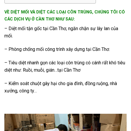
VỀ DIỆT MỐI VÀ DIỆT CÁC LOẠI CÔN TRÙNG, CHÚNG TÔI CÓ
CÁC DỊCH VỤ Ở CẦN THƠ NHƯ SAU:
–
Diệt mối tận gốc tại Cần Thơ
, ngăn chặn sự lây lan của
mối.
– Phòng chống mối công trình xây dựng tại Cần Thơ.
– Tiêu diệt nhanh gọn các loại côn trùng có cánh rất khó tiêu
diệt như: Ruồi, muỗi, gián…tại Cần Thơ
– Kiểm soát chuột gây hại cho gia đình, đồng ruộng, nhà
xưởng, công ty…