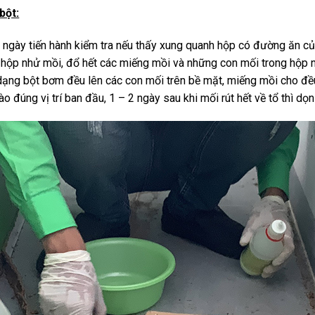
bột:
 ngày tiến hành kiểm tra nếu thấy xung quanh hộp có đường ăn củ
ỡ hộp nhử mồi, đổ hết các miếng mồi và những con mối trong hộp 
ng bột bơm đều lên các con mối trên bề mặt, miếng mồi cho đều 
 đúng vị trí ban đầu, 1 – 2 ngày sau khi mối rút hết về tổ thì dọn