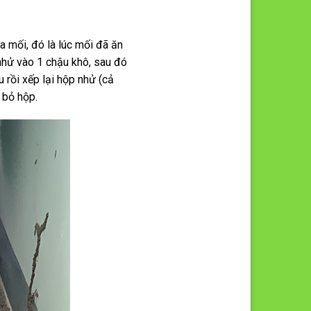
a mối, đó là lúc mối đã ăn
nhử vào 1 chậu khô, sau đó
rồi xếp lại hộp nhử (cả
 bỏ hộp.