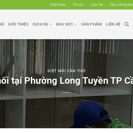
Giới thiệu
Tin tức
Liên hệ
Câu hỏi thườ
HỦ
GIỚI THIỆU
DỊCH VỤ
KHU VỰC
SẢN PHẨM
LIÊN HỆ
DIỆT MỐI CẦN THƠ
mối tại Phường Long Tuyền TP C