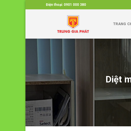
Skip
Điện thoại:
0901 000 380
to
content
TRANG C
Diệt 