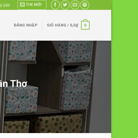
TIN MỚI
ng gặp
0
ĐĂNG NHẬP
GIỎ HÀNG /
0,0
₫
ần Thơ