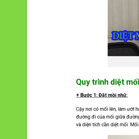
Quy trình diệt mố
+ Bước 1: Đặt mồi nhử:
Cậy nơi có mối lên, làm ướt 
đường đi của mối giữa đường 
và diện tích cần diệt mối. Mố