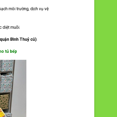
m sạch môi trường, dịch vụ vệ
c diệt muỗi.
quận Bình Thuỷ cũ)
.
ho tủ bếp