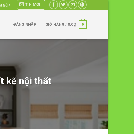
TIN MỚI
ng gặp
0
ĐĂNG NHẬP
GIỎ HÀNG /
0,0
₫
 kế nội thất