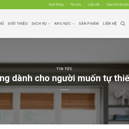
Giới thiệu
Tin tức
Liên hệ
Câu hỏi thườ
HỦ
GIỚI THIỆU
DỊCH VỤ
KHU VỰC
SẢN PHẨM
LIÊN HỆ
TIN TỨC
àng dành cho người muốn tự thiết