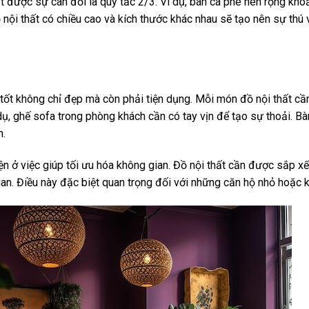
 được sự cân đối là quy tắc 2/3. Ví dụ, bàn cà phê nên rộng kho
ồ nội thất có chiều cao và kích thước khác nhau sẽ tạo nên sự thú v
tốt không chỉ đẹp mà còn phải tiện dụng. Mỗi món đồ nội thất cầ
dụ, ghế sofa trong phòng khách cần có tay vịn để tạo sự thoải. B
n.
ện ở việc giúp tối ưu hóa không gian. Đồ nội thất cần được sắp xế
ian. Điều này đặc biệt quan trọng đối với những căn hộ nhỏ hoặc 