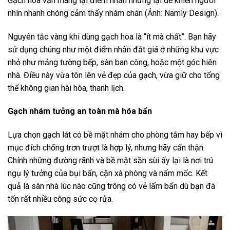
Gạch hoa văn mang lại điểm nhấn nhưng lại dễ khiến người
nhìn nhanh chóng cảm thấy nhàm chán (Ảnh: Namly Design).
Nguyên tắc vàng khi dùng gạch hoa là “ít mà chất”. Bạn hãy
sử dụng chúng như một điểm nhấn đắt giá ở những khu vực
nhỏ như mảng tường bếp, sàn ban công, hoặc một góc hiên
nhà. Điều này vừa tôn lên vẻ đẹp của gạch, vừa giữ cho tổng
thể không gian hài hòa, thanh lịch.
Gạch nhám tưởng an toàn mà hóa bẩn
Lựa chọn gạch lát có bề mặt nhám cho phòng tắm hay bếp vì
mục đích chống trơn trượt là hợp lý, nhưng hãy cẩn thận.
Chính những đường rãnh và bề mặt sần sùi ấy lại là nơi trú
ngụ lý tưởng của bụi bẩn, cặn xà phòng và nấm mốc. Kết
quả là sàn nhà lúc nào cũng trông có vẻ lấm bẩn dù bạn đã
tốn rất nhiều công sức cọ rửa.