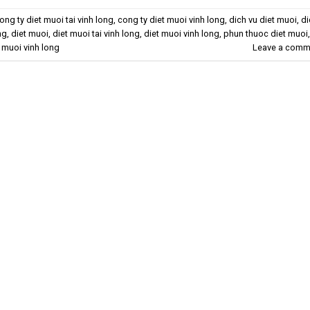
ong ty diet muoi tai vinh long
,
cong ty diet muoi vinh long
,
dich vu diet muoi
,
di
ng
,
diet muoi
,
diet muoi tai vinh long
,
diet muoi vinh long
,
phun thuoc diet muoi
,
 muoi vinh long
Leave a comm