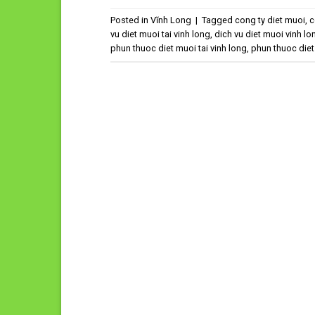
Posted in
Vĩnh Long
|
Tagged
cong ty diet muoi
,
c
vu diet muoi tai vinh long
,
dich vu diet muoi vinh lo
phun thuoc diet muoi tai vinh long
,
phun thuoc diet