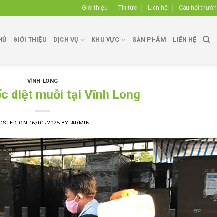
Giới thiệu
Tin tức
Liên hệ
Câu hỏi thườ
HỦ
GIỚI THIỆU
DỊCH VỤ
KHU VỰC
SẢN PHẨM
LIÊN HỆ
VĨNH LONG
c diệt muỗi tại Vĩnh Long
OSTED ON
16/01/2025
BY
ADMIN