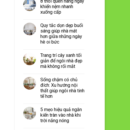
8 thói quen hàng ngày
khiến nệm nhanh
xuống cấp
Quy tắc dọn dẹp buổi
sáng giúp nhà mát
hơn giữa những ngày
hè oi bức
Trang trí cây xanh tối
giản để ngôi nhà đẹp
mà không rối mắt
Sống chậm có chủ
đích: Xu hướng nội
thất giúp ngôi nhà tinh
tế hơn
5 mẹo hiệu quả ngăn
kiến tràn vào nhà khi
trời nắng nóng