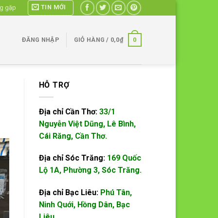
TIN MỚI
ng gặp
0
ĐĂNG NHẬP
GIỎ HÀNG /
0,0
₫
HỖ TRỢ
Địa chỉ Cần Thơ:
33/1
Nguyễn Việt Dũng, Lê Bình,
Cái Răng, Cần Thơ.
Địa chỉ Sóc Trăng:
169 Quốc
Lộ 1A, Phường 3, Sóc Trăng.
Địa chỉ Bạc Liêu:
Phú Tân,
Ninh Quới, Hồng Dân, Bạc
Liêu.