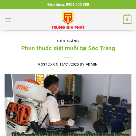
Skip
Điện thoại:
0901 000 380
to
content
0
SÓC TRĂNG
Phun thuốc diệt muỗi tại Sóc Trăng
POSTED ON
16/01/2025
BY
ADMIN