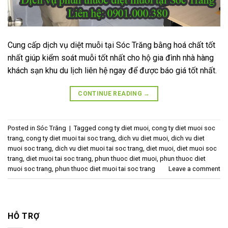
Cung cấp dịch vụ diệt muỗi tại Sóc Trăng bằng hoá chất tốt
nhất giúp kiểm soát muỗi tốt nhất cho hộ gia đình nhà hàng
khách sạn khu du lịch liên hệ ngay để được báo giá tốt nhất.
CONTINUE READING
→
Posted in
Sóc Trăng
|
Tagged
cong ty diet muoi
,
cong ty diet muoi soc
trang
,
cong ty diet muoi tai soc trang
,
dich vu diet muoi
,
dich vu diet
muoi soc trang
,
dich vu diet muoi tai soc trang
,
diet muoi
,
diet muoi soc
trang
,
diet muoi tai soc trang
,
phun thuoc diet muoi
,
phun thuoc diet
muoi soc trang
,
phun thuoc diet muoi tai soc trang
Leave a comment
HỖ TRỢ