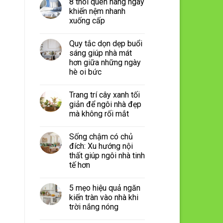
8 thói quen hàng ngày
khiến nệm nhanh
xuống cấp
Quy tắc dọn dẹp buổi
sáng giúp nhà mát
hơn giữa những ngày
hè oi bức
Trang trí cây xanh tối
giản để ngôi nhà đẹp
mà không rối mắt
Sống chậm có chủ
đích: Xu hướng nội
thất giúp ngôi nhà tinh
tế hơn
5 mẹo hiệu quả ngăn
kiến tràn vào nhà khi
trời nắng nóng