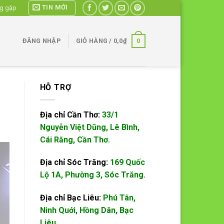
TIN MỚI
ng gặp
0
ĐĂNG NHẬP
GIỎ HÀNG /
0,0
₫
HỖ TRỢ
Địa chỉ Cần Thơ:
33/1
Nguyễn Việt Dũng, Lê Bình,
Cái Răng, Cần Thơ.
Địa chỉ Sóc Trăng:
169 Quốc
Lộ 1A, Phường 3, Sóc Trăng.
Địa chỉ Bạc Liêu:
Phú Tân,
Ninh Quới, Hồng Dân, Bạc
Liêu.