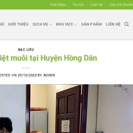
Giới thiệu
Tin tức
Liên hệ
Câu hỏi thườ
HỦ
GIỚI THIỆU
DỊCH VỤ
KHU VỰC
SẢN PHẨM
LIÊN HỆ
BẠC LIÊU
iệt muỗi tại Huyện Hồng Dân
OSTED ON
23/10/2023
BY
ADMIN