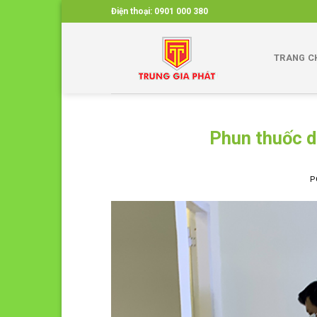
Skip
Điện thoại:
0901 000 380
to
content
TRANG C
Phun thuốc d
P