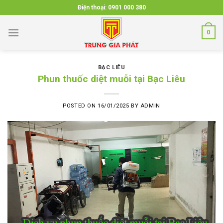
Skip
Điện thoại:
0901 000 380
to
content
0
BẠC LIÊU
Phun thuốc diệt muỗi tại Bạc Liêu
POSTED ON
16/01/2025
BY
ADMIN