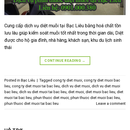
Cung cấp dịch vụ diệt muỗi tại Bạc Liêu bằng hoá chất tồn
lưu lâu giúp kiểm soát muỗi tốt nhất trong thời gian dài, Diệt
được cho hộ gia đình, nhà hàng, khách sạn, khu du lịch sinh
thái
CONTINUE READING
→
Posted in
Bạc Liêu
|
Tagged
cong ty diet muoi
,
cong ty diet muoi bac
lieu
,
cong ty diet muoi tai bac lieu
,
dich vu diet muoi
,
dich vu diet muoi
bac lieu
,
dich vu diet muoi tai bac lieu
,
diet muoi
,
diet muoi bac lieu
,
diet
muoi tai bac lieu
,
phun thuoc diet muoi
,
phun thuoc diet muoi bac lieu
,
phun thuoc diet muoi tai bac lieu
Leave a comment