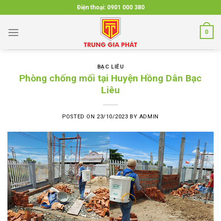
Skip
Điện thoại:
0901 000 380
to
content
0
BẠC LIÊU
Phòng chống mối tại Huyện Hồng Dân Bạc
Liêu
POSTED ON
23/10/2023
BY
ADMIN