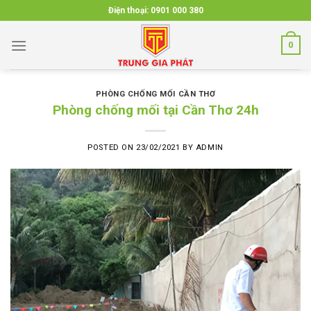
Skip
Điện thoại:
0901 000 380
to
content
0
PHÒNG CHỐNG MỐI CẦN THƠ
Phòng chống mối tại Cần Thơ 24h
POSTED ON
23/02/2021
BY
ADMIN