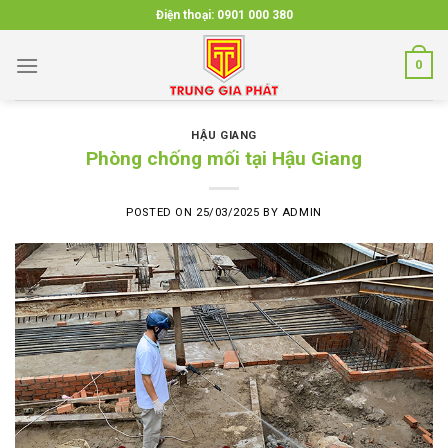
Skip
Điện thoại:
0901 000 380
to
content
0
HẬU GIANG
Phòng chống mối tại Hậu Giang
POSTED ON
25/03/2025
BY
ADMIN