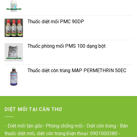
Thuốc diệt mối PMC 90DP
Thuốc phòng mối PMS 100 dạng bột
Thuốc diệt côn trùng MAP PERMETHRIN 50EC
DIỆT MỐI TẠI CẦN THƠ
- Diệt mối tận gốc- Phòng chống mối.- Diệt côn trùng.- Bán
thuốc diệt mối, diệt côn trùng.Điện thoại:
0901000380
-