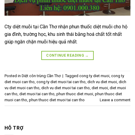
Cty diệt muỗi tại Cần Thơ nhận phun thuốc diệt muỗi cho hộ
gia đình, trường học, khu sinh thái bằng hoá chất tốt nhất
giúp ngăn chặn muỗi hiệu quả nhất.
CONTINUE READING
→
Posted in
Diệt côn trùng Cần Thơ
|
Tagged
cong ty diet muoi
,
cong ty
diet muoi can tho
,
cong ty diet muoi tai can tho
,
dich vu diet muoi
,
dich
vu diet muoi can tho
,
dich vu diet muoi tai can tho
,
diet muoi
,
diet muoi
can tho
,
diet muoi tai can tho
,
phun thuoc diet muoi
,
phun thuoc diet
muoi can tho
,
phun thuoc diet muoi tai can tho
Leave a comment
HỖ TRỢ