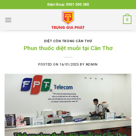
Skip
Điện thoại:
0901 000 380
to
content
0
DIỆT CÔN TRÙNG CẦN THƠ
Phun thuốc diệt muỗi tại Cần Thơ
POSTED ON
16/01/2025
BY
ADMIN