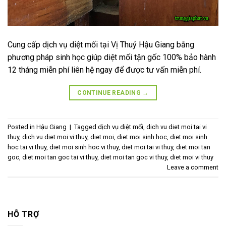
Cung cấp dịch vụ diệt mối tại Vị Thuỷ Hậu Giang bằng
phương pháp sinh học giúp diệt mối tận gốc 100% bảo hành
12 tháng miễn phí liên hệ ngay để được tư vấn miễn phí.
CONTINUE READING
→
Posted in
Hậu Giang
|
Tagged
dịch vụ diệt mối
,
dich vu diet moi tai vi
thuy
,
dich vu diet moi vi thuy
,
diet moi
,
diet moi sinh hoc
,
diet moi sinh
hoc tai vi thuy
,
diet moi sinh hoc vi thuy
,
diet moi tai vi thuy
,
diet moi tan
goc
,
diet moi tan goc tai vi thuy
,
diet moi tan goc vi thuy
,
diet moi vi thuy
Leave a comment
HỖ TRỢ