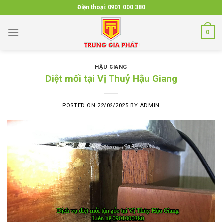
Skip
Điện thoại:
0901 000 380
to
content
0
HẬU GIANG
Diệt mối tại Vị Thuỷ Hậu Giang
POSTED ON
22/02/2025
BY
ADMIN