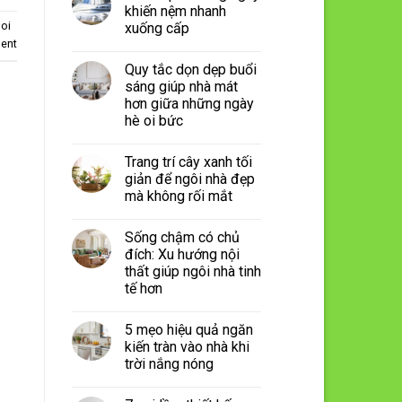
khiến nệm nhanh
moi
xuống cấp
ent
Quy tắc dọn dẹp buổi
sáng giúp nhà mát
hơn giữa những ngày
hè oi bức
Trang trí cây xanh tối
giản để ngôi nhà đẹp
mà không rối mắt
Sống chậm có chủ
đích: Xu hướng nội
thất giúp ngôi nhà tinh
tế hơn
5 mẹo hiệu quả ngăn
kiến tràn vào nhà khi
trời nắng nóng