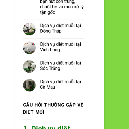
bạn hút côn trùng,
chuột bọ và mẹo xử lý
tận gốc
Dịch vụ diệt muỗi tại
Đồng Tháp
Dịch vụ diệt muỗi tại
Vĩnh Long
Dịch vụ diệt muỗi tại
Sóc Trăng
Dịch vụ diệt muỗi tại
Cà Mau
CÂU HỎI THƯỜNG GẶP VỀ
DIỆT MỐI
1. Dịch vụ diệt