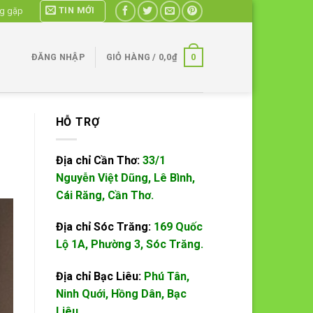
TIN MỚI
ng gặp
0
ĐĂNG NHẬP
GIỎ HÀNG /
0,0
₫
HỖ TRỢ
Địa chỉ Cần Thơ:
33/1
Nguyễn Việt Dũng, Lê Bình,
Cái Răng, Cần Thơ.
Địa chỉ Sóc Trăng:
169 Quốc
Lộ 1A, Phường 3, Sóc Trăng.
Địa chỉ Bạc Liêu:
Phú Tân,
Ninh Quới, Hồng Dân, Bạc
Liêu.