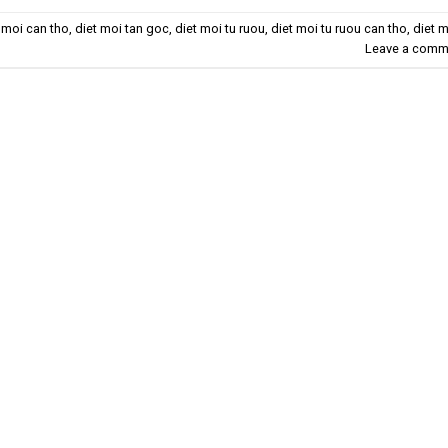
 moi can tho
,
diet moi tan goc
,
diet moi tu ruou
,
diet moi tu ruou can tho
,
diet 
Leave a comm