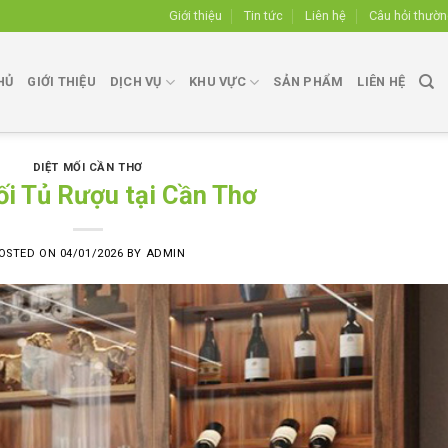
Giới thiệu
Tin tức
Liên hệ
Câu hỏi thườ
HỦ
GIỚI THIỆU
DỊCH VỤ
KHU VỰC
SẢN PHẨM
LIÊN HỆ
DIỆT MỐI CẦN THƠ
ối Tủ Rượu tại Cần Thơ
OSTED ON
04/01/2026
BY
ADMIN