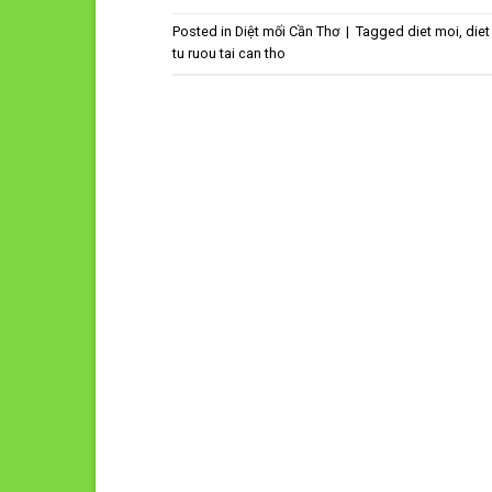
Posted in
Diệt mối Cần Thơ
|
Tagged
diet moi
,
diet
tu ruou tai can tho