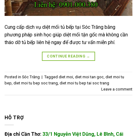
Cung cấp dịch vụ diệt mối tủ bếp tại Sóc Trăng bằng
phương pháp sinh học giúp diệt mối tận gốc mà không cần
tháo dỡ tủ bếp liên hệ ngay để được tư vấn miễn phí.
CONTINUE READING
→
Posted in
Sóc Trăng
|
Tagged
diet moi
,
diet moi tan goc
,
diet moi tu
bep
,
diet moi tu bep soc trang
,
diet moi tu bep tai soc trang
Leave a comment
HỖ TRỢ
Địa chỉ Cần Thơ:
33/1 Nguyễn Việt Dũng, Lê Bình, Cái