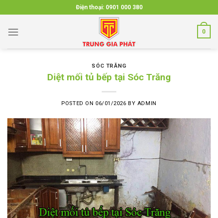
Skip
Điện thoại:
0901 000 380
to
content
0
SÓC TRĂNG
Diệt mối tủ bếp tại Sóc Trăng
POSTED ON
06/01/2026
BY
ADMIN