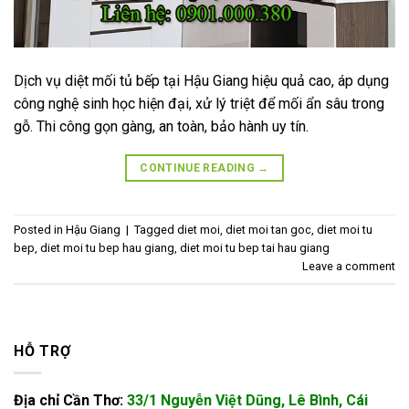
Dịch vụ diệt mối tủ bếp tại Hậu Giang hiệu quả cao, áp dụng
công nghệ sinh học hiện đại, xử lý triệt để mối ẩn sâu trong
gỗ. Thi công gọn gàng, an toàn, bảo hành uy tín.
CONTINUE READING
→
Posted in
Hậu Giang
|
Tagged
diet moi
,
diet moi tan goc
,
diet moi tu
bep
,
diet moi tu bep hau giang
,
diet moi tu bep tai hau giang
Leave a comment
HỖ TRỢ
Địa chỉ Cần Thơ:
33/1 Nguyễn Việt Dũng, Lê Bình, Cái