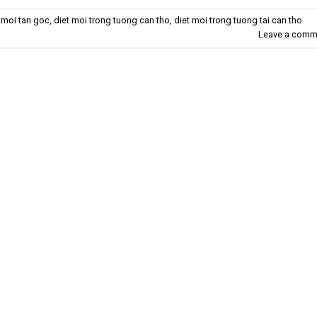
 moi tan goc
,
diet moi trong tuong can tho
,
diet moi trong tuong tai can tho
Leave a comm