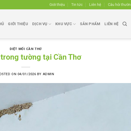
Giới thiệu
Tin tức
Liên hệ
Câu hỏi thườ
HỦ
GIỚI THIỆU
DỊCH VỤ
KHU VỰC
SẢN PHẨM
LIÊN HỆ
DIỆT MỐI CẦN THƠ
 trong tường tại Cần Thơ
OSTED ON
04/01/2026
BY
ADMIN