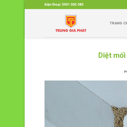
Skip
Điện thoại:
0901 000 380
to
content
TRANG C
Diệt mối
P