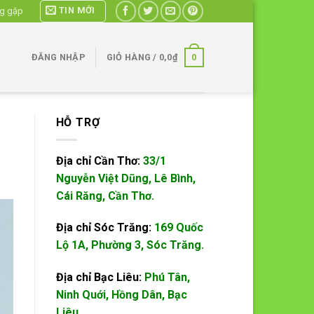
TIN MỚI
ng gặp
0
ĐĂNG NHẬP
GIỎ HÀNG /
0,0
₫
HỖ TRỢ
Địa chỉ Cần Thơ:
33/1
Nguyễn Việt Dũng, Lê Bình,
Cái Răng, Cần Thơ.
Địa chỉ Sóc Trăng:
169 Quốc
Lộ 1A, Phường 3, Sóc Trăng.
Địa chỉ Bạc Liêu:
Phú Tân,
Ninh Quới, Hồng Dân, Bạc
Liêu.