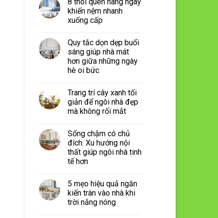
8 thói quen hàng ngày
khiến nệm nhanh
xuống cấp
Quy tắc dọn dẹp buổi
sáng giúp nhà mát
hơn giữa những ngày
hè oi bức
Trang trí cây xanh tối
giản để ngôi nhà đẹp
mà không rối mắt
Sống chậm có chủ
đích: Xu hướng nội
thất giúp ngôi nhà tinh
tế hơn
5 mẹo hiệu quả ngăn
kiến tràn vào nhà khi
trời nắng nóng