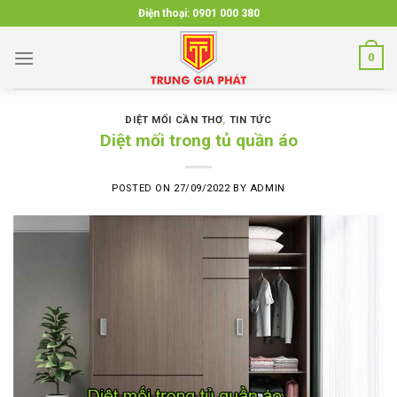
Skip
Điện thoại:
0901 000 380
to
content
0
DIỆT MỐI CẦN THƠ
,
TIN TỨC
Diệt mối trong tủ quần áo
POSTED ON
27/09/2022
BY
ADMIN