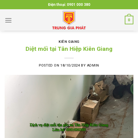
Skip
Điện thoại:
0901 000 380
to
content
0
KIÊN GIANG
Diệt mối tại Tân Hiệp Kiên Giang
POSTED ON
18/10/2024
BY
ADMIN