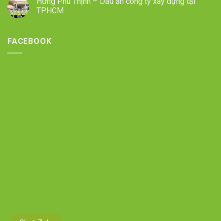
Hưng Phú Thịnh – Dấu ấn công ty xây dựng tại
TPHCM
FACEBOOK