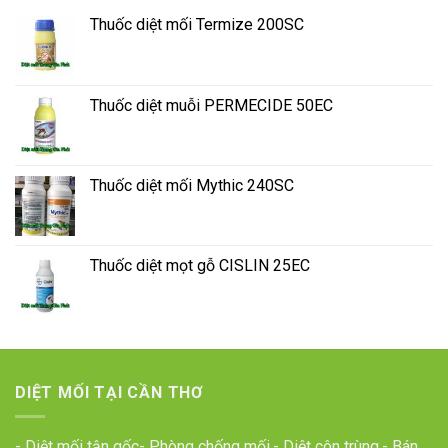
Thuốc diệt mối Termize 200SC
Thuốc diệt muỗi PERMECIDE 50EC
Thuốc diệt mối Mythic 240SC
Thuốc diệt mọt gỗ CISLIN 25EC
DIỆT MỐI TẠI CẦN THƠ
- Diệt mối tận gốc- Phòng chống mối.- Diệt côn trùng.- Bán