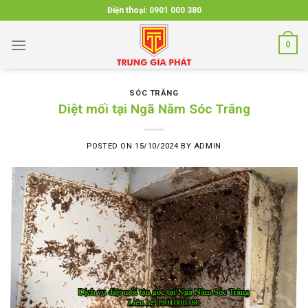
Skip
Điện thoại:
0901 000 380
to
content
0
SÓC TRĂNG
Diệt mối tại Ngã Năm Sóc Trăng
POSTED ON
15/10/2024
BY
ADMIN