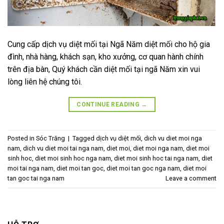
Cung cấp dịch vụ diệt mối tại Ngã Năm diệt mối cho hộ gia
đình, nhà hàng, khách sạn, kho xưởng, cơ quan hành chính
trên địa bàn, Quý khách cần diệt mối tại ngã Năm xin vui
lòng liên hệ chúng tôi.
CONTINUE READING
→
Posted in
Sóc Trăng
|
Tagged
dịch vụ diệt mối
,
dich vu diet moi nga
nam
,
dich vu diet moi tai nga nam
,
diet moi
,
diet moi nga nam
,
diet moi
sinh hoc
,
diet moi sinh hoc nga nam
,
diet moi sinh hoc tai nga nam
,
diet
moi tai nga nam
,
diet moi tan goc
,
diet moi tan goc nga nam
,
diet moi
tan goc tai nga nam
Leave a comment