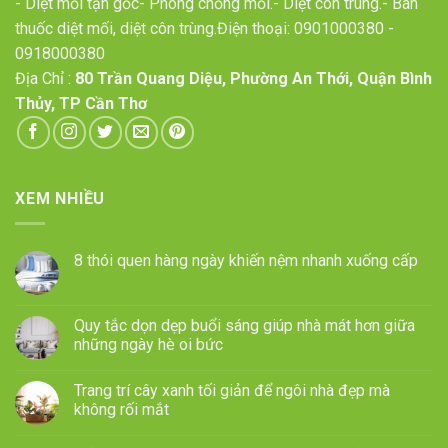
- Diệt mối tận gốc- Phòng chống mối.- Diệt côn trùng.- Bán
thuốc diệt mối, diệt côn trùng.Điện thoại:
0901000380
-
0918000380
Địa Chỉ :
80 Trần Quang Diệu, Phường An Thới, Quận Bình
Thủy, TP Cần Thơ
XEM NHIỀU
8 thói quen hàng ngày khiến nệm nhanh xuống cấp
Quy tắc dọn dẹp buổi sáng giúp nhà mát hơn giữa
những ngày hè oi bức
Trang trí cây xanh tối giản để ngôi nhà đẹp mà
không rối mắt