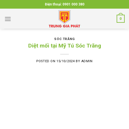
Skip
Điện thoại:
0901 000 380
to
content
0
SÓC TRĂNG
Diệt mối tại Mỹ Tú Sóc Trăng
POSTED ON
15/10/2024
BY
ADMIN