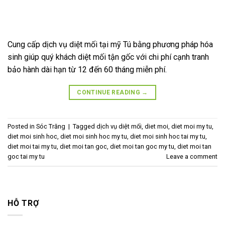
Cung cấp dịch vụ diệt mối tại mỹ Tú bằng phương pháp hóa
sinh giúp quý khách diệt mối tận gốc với chi phí cạnh tranh
bảo hành dài hạn từ 12 đến 60 tháng miễn phí.
CONTINUE READING
→
Posted in
Sóc Trăng
|
Tagged
dịch vụ diệt mối
,
diet moi
,
diet moi my tu
,
diet moi sinh hoc
,
diet moi sinh hoc my tu
,
diet moi sinh hoc tai my tu
,
diet moi tai my tu
,
diet moi tan goc
,
diet moi tan goc my tu
,
diet moi tan
goc tai my tu
Leave a comment
HỖ TRỢ