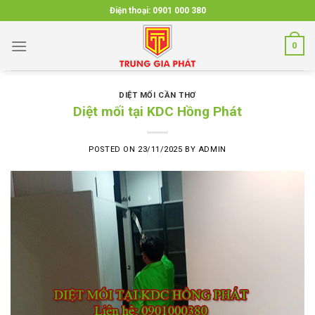
Skip
Điện thoại:
0901 000 380
to
content
0
DIỆT MỐI CẦN THƠ
Diệt mối tại KDC Hồng Phát
POSTED ON
23/11/2025
BY
ADMIN